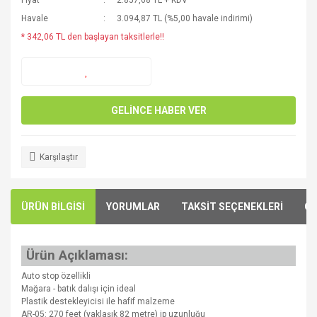
Fiyat
2.857,68 TL + KDV
Havale
3.094,87 TL (%5,00 havale indirimi)
* 342,06 TL den başlayan taksitlerle!!
GELİNCE HABER VER
Karşılaştır
ÜRÜN BİLGİSİ
YORUMLAR
TAKSİT SEÇENEKLERİ
ÖN
Ürün Açıklaması:
Auto stop özellikli
Mağara - batık dalışı için ideal
Plastik destekleyicisi ile hafif malzeme
AR-05: 270 feet (yaklaşık 82 metre) ip uzunluğu