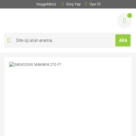
Hoşgeldiniz
Giriş Yap
Üye Ol
ARA