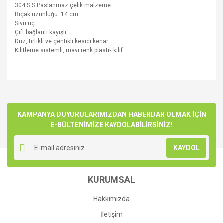
304 S.S Paslanmaz çelik malzeme
Bıçak uzunluğu: 14 cm
Sivri uç
Çift bağlantı kayışlı
Düz, tırtıklı ve çentikli kesici kenar
Kilitleme sistemli, mavi renk plastik kılıf
Bu ürünün fiyat bilgisi, resim, ürün açıklamalarında ve diğer
konularda yetersiz gördüğünüz noktaları öneri formunu
Bu ürüne ilk yorumu siz yapın!
kullanarak tarafımıza iletebilirsiniz.
Görüş ve önerileriniz için teşekkür ederiz.
KAMPANYA DUYURULARIMIZDAN HABERDAR OLMAK İÇİN
E-BÜLTENİMİZE KAYDOLABİLİRSİNİZ!
Yorum Yaz
Ürün resmi kalitesiz, bozuk veya görüntülenemiyor.
KAYDOL
Ürün açıklamasında eksik bilgiler bulunuyor.
Ürün bilgilerinde hatalar bulunuyor.
KURUMSAL
Ürün fiyatı diğer sitelerden daha pahalı.
Bu ürüne benzer farklı alternatifler olmalı.
Hakkımızda
İletişim