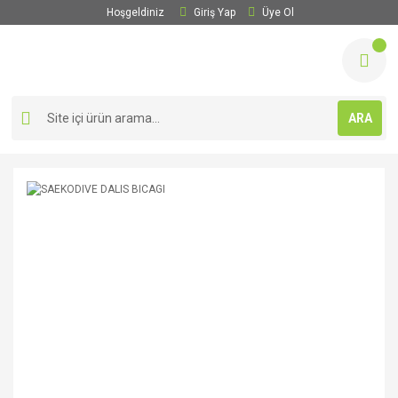
Hoşgeldiniz
Giriş Yap
Üye Ol
ARA