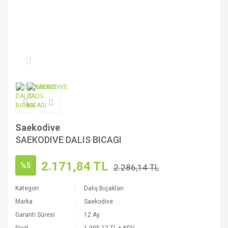
Saekodive
SAEKODIVE DALIS BICAGI
2.171,84 TL
%5
2.286,14 TL
Kategori
Dalış Bıçakları
Marka
Saekodive
Garanti Süresi
12 Ay