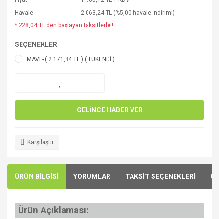
Fiyat
1.905,12 TL + KDV
Havale
2.063,24 TL (%5,00 havale indirimi)
* 228,04 TL den başlayan taksitlerle!!
SEÇENEKLER
MAVI - ( 2.171,84 TL ) ( TÜKENDİ )
GELİNCE HABER VER
Karşılaştır
ÜRÜN BİLGİSİ
YORUMLAR
TAKSİT SEÇENEKLERİ
ÖN
Ürün Açıklaması: