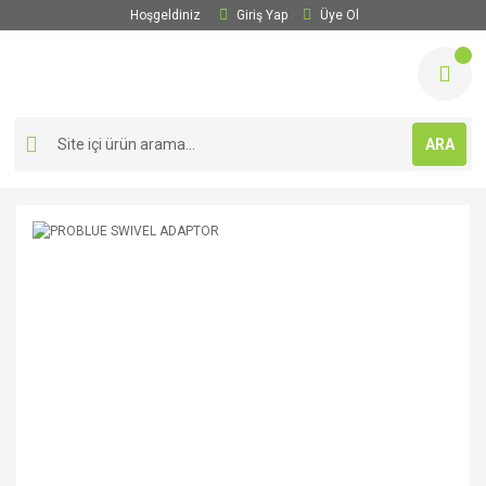
Hoşgeldiniz
Giriş Yap
Üye Ol
ARA