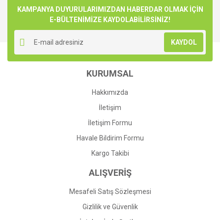
Görüş ve önerileriniz için teşekkür ederiz.
KAMPANYA DUYURULARIMIZDAN HABERDAR OLMAK İÇİN
E-BÜLTENİMİZE KAYDOLABİLİRSİNİZ!
Yorum Yaz
Ürün resmi kalitesiz, bozuk veya görüntülenemiyor.
KAYDOL
Ürün açıklamasında eksik bilgiler bulunuyor.
Ürün bilgilerinde hatalar bulunuyor.
KURUMSAL
Ürün fiyatı diğer sitelerden daha pahalı.
Bu ürüne benzer farklı alternatifler olmalı.
Hakkımızda
İletişim
İletişim Formu
Havale Bildirim Formu
Gönder
Kargo Takibi
ALIŞVERİŞ
Mesafeli Satış Sözleşmesi
Gizlilik ve Güvenlik