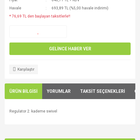
Fiyat
640,71 TL + KDV
Havale
693,89 TL (%5,00 havale indirimi)
* 76,69 TL den başlayan taksitlerle!!
GELİNCE HABER VER
Karşılaştır
ÜRÜN BİLGİSİ
YORUMLAR
TAKSİT SEÇENEKLERİ
ÖN
Regulator 2. kademe swivel
Bu ürünün fiyat bilgisi, resim, ürün açıklamalarında ve diğer
konularda yetersiz gördüğünüz noktaları öneri formunu
Bu ürüne ilk yorumu siz yapın!
kullanarak tarafımıza iletebilirsiniz.