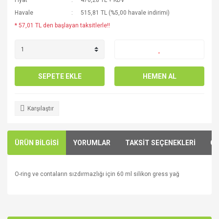
Fiyat
476,28 TL + KDV
Havale
515,81 TL (%5,00 havale indirimi)
* 57,01 TL den başlayan taksitlerle!!
SEPETE EKLE
HEMEN AL
Karşılaştır
ÜRÜN BİLGİSİ
YORUMLAR
TAKSİT SEÇENEKLERİ
ÖN
O-ring ve contaların sızdırmazlığı için 60 ml silikon gress yağ
Bu ürünün fiyat bilgisi, resim, ürün açıklamalarında ve diğer
konularda yetersiz gördüğünüz noktaları öneri formunu
Bu ürüne ilk yorumu siz yapın!
kullanarak tarafımıza iletebilirsiniz.