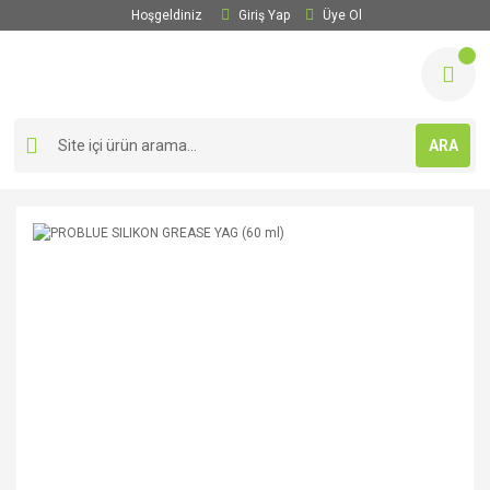
Hoşgeldiniz
Giriş Yap
Üye Ol
ARA