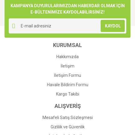
Görüş ve önerileriniz için teşekkür ederiz.
KAMPANYA DUYURULARIMIZDAN HABERDAR OLMAK İÇİN
E-BÜLTENİMİZE KAYDOLABİLİRSİNİZ!
Yorum Yaz
Ürün resmi kalitesiz, bozuk veya görüntülenemiyor.
KAYDOL
Ürün açıklamasında eksik bilgiler bulunuyor.
Ürün bilgilerinde hatalar bulunuyor.
KURUMSAL
Ürün fiyatı diğer sitelerden daha pahalı.
Bu ürüne benzer farklı alternatifler olmalı.
Hakkımızda
İletişim
İletişim Formu
Havale Bildirim Formu
Gönder
Kargo Takibi
ALIŞVERİŞ
Mesafeli Satış Sözleşmesi
Gizlilik ve Güvenlik