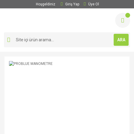
Hoşgeldiniz
Giriş Yap
Üye Ol
ARA