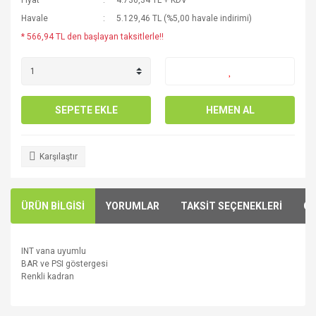
Fiyat
4.736,34 TL + KDV
Havale
5.129,46 TL (%5,00 havale indirimi)
* 566,94 TL den başlayan taksitlerle!!
SEPETE EKLE
HEMEN AL
Karşılaştır
ÜRÜN BİLGİSİ
YORUMLAR
TAKSİT SEÇENEKLERİ
ÖN
INT vana uyumlu
BAR
ve
PSI
göstergesi
Renkli kadran
Bu ürünün fiyat bilgisi, resim, ürün açıklamalarında ve diğer