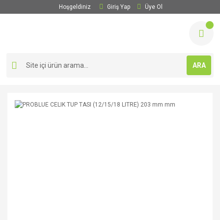
Hoşgeldiniz
Giriş Yap
Üye Ol
ARA