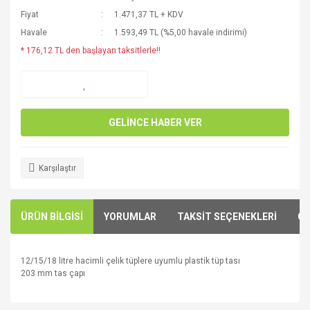
Fiyat
1.471,37 TL + KDV
Havale
1.593,49 TL (%5,00 havale indirimi)
* 176,12 TL den başlayan taksitlerle!!
GELİNCE HABER VER
Karşılaştır
ÜRÜN BİLGİSİ
YORUMLAR
TAKSİT SEÇENEKLERİ
ÖN
12/15/18 litre hacimli çelik tüplere uyumlu plastik tüp tası
203 mm tas çapı
Bu ürünün fiyat bilgisi, resim, ürün açıklamalarında ve diğer