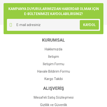
Bu ürüne ilk yorumu siz yapın!
kullanarak tarafımıza iletebilirsiniz.
Görüş ve önerileriniz için teşekkür ederiz.
KAMPANYA DUYURULARIMIZDAN HABERDAR OLMAK İÇİN
E-BÜLTENİMİZE KAYDOLABİLİRSİNİZ!
Yorum Yaz
Ürün resmi kalitesiz, bozuk veya görüntülenemiyor.
KAYDOL
Ürün açıklamasında eksik bilgiler bulunuyor.
Ürün bilgilerinde hatalar bulunuyor.
KURUMSAL
Ürün fiyatı diğer sitelerden daha pahalı.
Bu ürüne benzer farklı alternatifler olmalı.
Hakkımızda
İletişim
İletişim Formu
Havale Bildirim Formu
Gönder
Kargo Takibi
ALIŞVERİŞ
Mesafeli Satış Sözleşmesi
Gizlilik ve Güvenlik