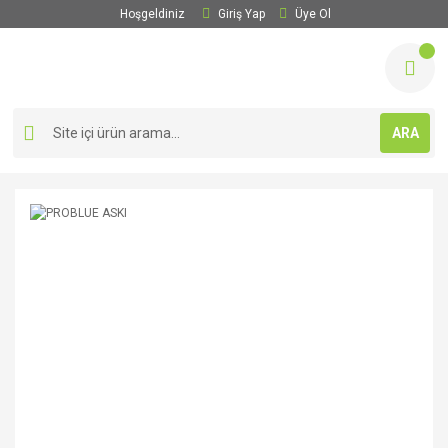
Hoşgeldiniz
Giriş Yap
Üye Ol
ARA