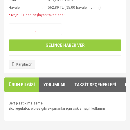
Fiyat
519,75 TL + KDV
Havale
562,89 TL (%5,00 havale indirimi)
* 62,21 TL den başlayan taksitlerle!!
GELİNCE HABER VER
Karşılaştır
ÜRÜN BİLGİSİ
YORUMLAR
TAKSİT SEÇENEKLERİ
ÖN
Sert plastik malzeme
Bc, regulator, elbise gibi ekipmanlar için çok amaçlı kullanım
Bu ürünün fiyat bilgisi, resim, ürün açıklamalarında ve diğer
konularda yetersiz gördüğünüz noktaları öneri formunu