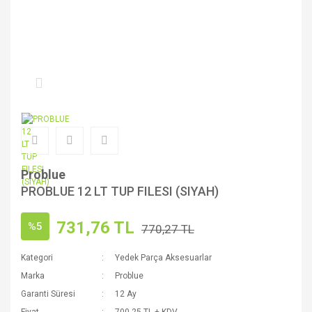
Problue
PROBLUE 12 LT TUP FILESI (SIYAH)
731,76 TL
%5
770,27 TL
Kategori
Yedek Parça Aksesuarlar
Marka
Problue
Garanti Süresi
12 Ay