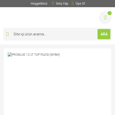
Hoşgeldiniz
Giriş Yap
Üye Ol
ARA