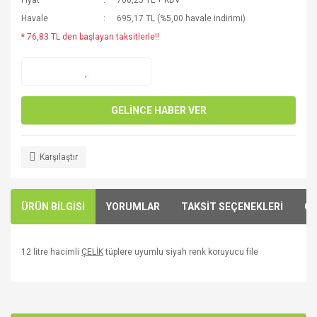
Fiyat
700,25 TL + KDV
Havale
695,17 TL (%5,00 havale indirimi)
* 76,83 TL den başlayan taksitlerle!!
GELİNCE HABER VER
Karşılaştır
ÜRÜN BİLGİSİ
YORUMLAR
TAKSİT SEÇENEKLERİ
ÖN
12 litre hacimli
ÇELİK
tüplere uyumlu siyah renk koruyucu file
Bu ürünün fiyat bilgisi, resim, ürün açıklamalarında ve diğer
konularda yetersiz gördüğünüz noktaları öneri formunu
Bu ürüne ilk yorumu siz yapın!
kullanarak tarafımıza iletebilirsiniz.