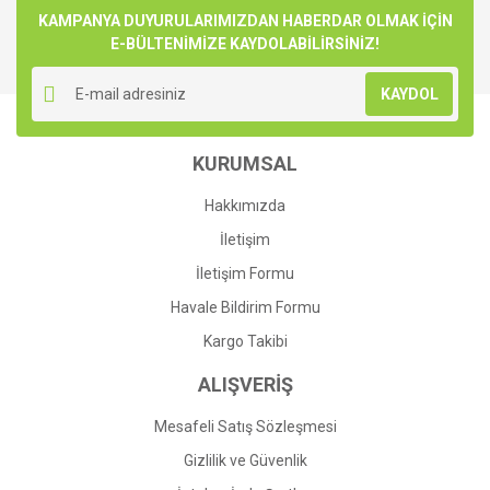
Görüş ve önerileriniz için teşekkür ederiz.
KAMPANYA DUYURULARIMIZDAN HABERDAR OLMAK İÇİN
E-BÜLTENİMİZE KAYDOLABİLİRSİNİZ!
Yorum Yaz
Ürün resmi kalitesiz, bozuk veya görüntülenemiyor.
KAYDOL
Ürün açıklamasında eksik bilgiler bulunuyor.
Ürün bilgilerinde hatalar bulunuyor.
KURUMSAL
Ürün fiyatı diğer sitelerden daha pahalı.
Bu ürüne benzer farklı alternatifler olmalı.
Hakkımızda
İletişim
İletişim Formu
Havale Bildirim Formu
Gönder
Kargo Takibi
ALIŞVERİŞ
Mesafeli Satış Sözleşmesi
Gizlilik ve Güvenlik