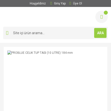
Hoşgeldiniz
Giriş Yap
Üye Ol
ARA