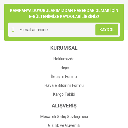
Bu ürüne ilk yorumu siz yapın!
kullanarak tarafımıza iletebilirsiniz.
Görüş ve önerileriniz için teşekkür ederiz.
KAMPANYA DUYURULARIMIZDAN HABERDAR OLMAK İÇİN
E-BÜLTENİMİZE KAYDOLABİLİRSİNİZ!
Yorum Yaz
Ürün resmi kalitesiz, bozuk veya görüntülenemiyor.
KAYDOL
Ürün açıklamasında eksik bilgiler bulunuyor.
Ürün bilgilerinde hatalar bulunuyor.
KURUMSAL
Ürün fiyatı diğer sitelerden daha pahalı.
Bu ürüne benzer farklı alternatifler olmalı.
Hakkımızda
İletişim
İletişim Formu
Havale Bildirim Formu
Gönder
Kargo Takibi
ALIŞVERİŞ
Mesafeli Satış Sözleşmesi
Gizlilik ve Güvenlik