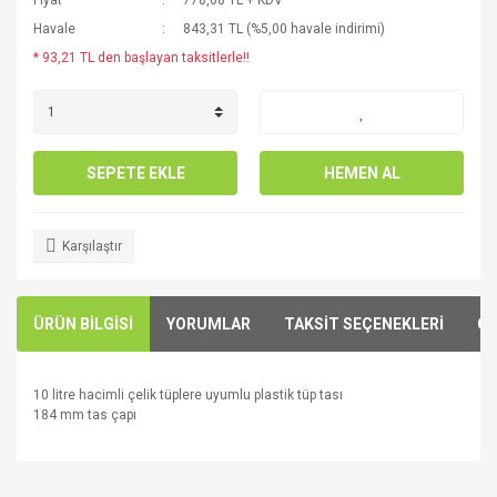
Fiyat
778,68 TL + KDV
Havale
843,31 TL (%5,00 havale indirimi)
* 93,21 TL den başlayan taksitlerle!!
SEPETE EKLE
HEMEN AL
Karşılaştır
ÜRÜN BİLGİSİ
YORUMLAR
TAKSİT SEÇENEKLERİ
ÖN
10 litre hacimli çelik tüplere uyumlu plastik tüp tası
184 mm tas çapı
Bu ürünün fiyat bilgisi, resim, ürün açıklamalarında ve diğer
konularda yetersiz gördüğünüz noktaları öneri formunu