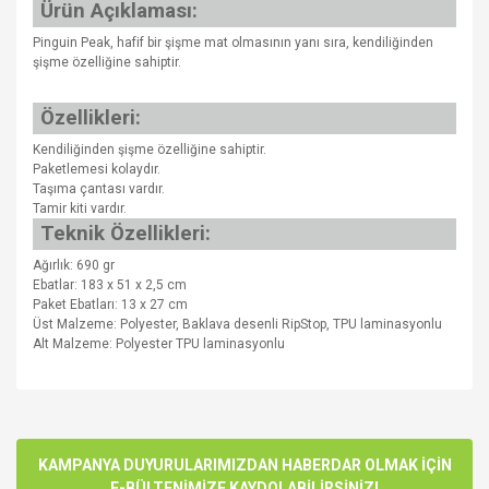
Ürün Açıklaması:
Pinguin Peak, hafif bir şişme mat olmasının yanı sıra, kendiliğinden
şişme özelliğine sahiptir.
Özellikleri:
Kendiliğinden şişme özelliğine sahiptir.
Paketlemesi kolaydır.
Taşıma çantası vardır.
Tamir kiti vardır.
Teknik Özellikleri:
Ağırlık: 690 gr
Ebatlar: 183 x 51 x 2,5 cm
Paket Ebatları: 13 x 27 cm
Üst Malzeme: Polyester, Baklava desenli RipStop, TPU laminasyonlu
Alt Malzeme: Polyester TPU laminasyonlu
Bu ürünün fiyat bilgisi, resim, ürün açıklamalarında ve diğer
konularda yetersiz gördüğünüz noktaları öneri formunu
Bu ürüne ilk yorumu siz yapın!
kullanarak tarafımıza iletebilirsiniz.
Görüş ve önerileriniz için teşekkür ederiz.
KAMPANYA DUYURULARIMIZDAN HABERDAR OLMAK İÇİN
E-BÜLTENİMİZE KAYDOLABİLİRSİNİZ!