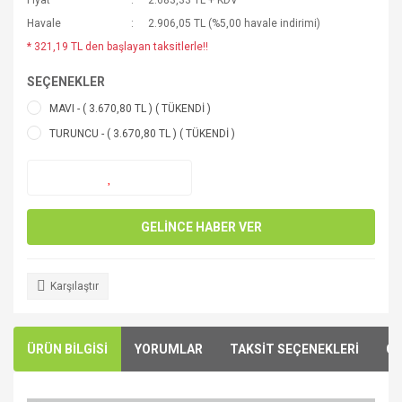
Fiyat
2.683,33 TL + KDV
Havale
2.906,05 TL (%5,00 havale indirimi)
* 321,19 TL den başlayan taksitlerle!!
SEÇENEKLER
MAVI - ( 3.670,80 TL ) ( TÜKENDİ )
TURUNCU - ( 3.670,80 TL ) ( TÜKENDİ )
GELİNCE HABER VER
Karşılaştır
ÜRÜN BİLGİSİ
YORUMLAR
TAKSİT SEÇENEKLERİ
ÖN