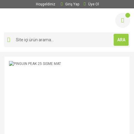
Hoşgeldiniz
Giriş Yap
Üye Ol
ARA