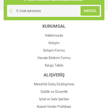
Yorum Yaz
Ürün resmi kalitesiz, bozuk veya görüntülenemiyor.
KAYDOL
Ürün açıklamasında eksik bilgiler bulunuyor.
Ürün bilgilerinde hatalar bulunuyor.
KURUMSAL
Ürün fiyatı diğer sitelerden daha pahalı.
Bu ürüne benzer farklı alternatifler olmalı.
Hakkımızda
İletişim
İletişim Formu
Havale Bildirim Formu
Gönder
Kargo Takibi
ALIŞVERİŞ
Mesafeli Satış Sözleşmesi
Gizlilik ve Güvenlik
İptal ve İade Şartları
Kişisel Veriler Politikası