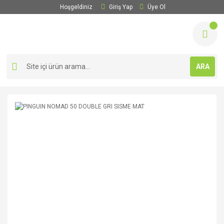
Hoşgeldiniz
Giriş Yap
Üye Ol
ARA