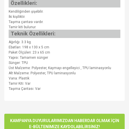
Özellikleri:
Kendiliğinden şişebilir.
İki kişiliktir.
Taşıma çantası vardır.
Tamir kiti bulunur.
Teknik Özellikleri:
Ağırlığı: 3.3 kg.
Ebatları: 198 x 130 x 5 cm
Paket Ölçüleri: 23 x 65 cm
Yapısı: Tamamen sünger
Sünger: TPU
Üst Malzeme: Polyester, Kaymayı engelleyici , TPU laminasyonlu
Alt Malzeme: Polyester, TPU laminasyonlu
Vana: Plastik
Tamir Kiti: Var
Taşıma Çantası: Var
Bu ürünün fiyat bilgisi, resim, ürün açıklamalarında ve diğer
konularda yetersiz gördüğünüz noktaları öneri formunu
Bu ürüne ilk yorumu siz yapın!
kullanarak tarafımıza iletebilirsiniz.
Görüş ve önerileriniz için teşekkür ederiz.
KAMPANYA DUYURULARIMIZDAN HABERDAR OLMAK İÇİN
E-BÜLTENİMİZE KAYDOLABİLİRSİNİZ!