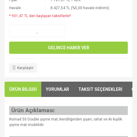
Fiyat
7.781,67 TL + KDV
Havale
8.427,54 TL (%5,00 havale indirimi)
* 931,47 TL den başlayan taksitlerle!!
GELİNCE HABER VER
Karşılaştır
ÜRÜN BİLGİSİ
YORUMLAR
TAKSİT SEÇENEKLERİ
ÖN
Ürün Açıklaması:
Nomad 50 Double şişme mat; kendiliğinden şişen, rahat ve iki kişilik
şişme mat modelidir.