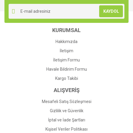
Yorum Yaz
Ürün resmi kalitesiz, bozuk veya görüntülenemiyor.
KAYDOL
Ürün açıklamasında eksik bilgiler bulunuyor.
Ürün bilgilerinde hatalar bulunuyor.
KURUMSAL
Ürün fiyatı diğer sitelerden daha pahalı.
Bu ürüne benzer farklı alternatifler olmalı.
Hakkımızda
İletişim
İletişim Formu
Havale Bildirim Formu
Gönder
Kargo Takibi
ALIŞVERİŞ
Mesafeli Satış Sözleşmesi
Gizlilik ve Güvenlik
İptal ve İade Şartları
Kişisel Veriler Politikası