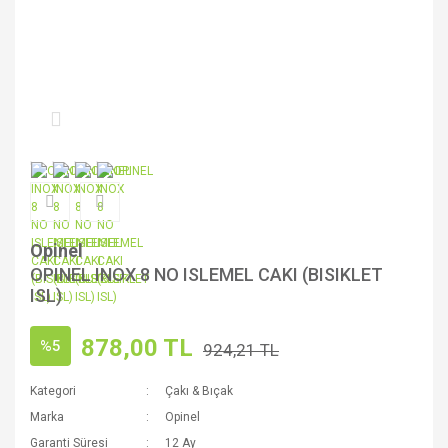
Opinel
OPINEL INOX 8 NO ISLEMEL CAKI (BISIKLET
ISL)
878,00 TL
%5
924,21 TL
Kategori
Çakı & Bıçak
Marka
Opinel
Garanti Süresi
12 Ay