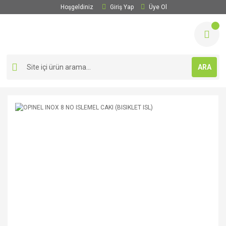
Hoşgeldiniz
Giriş Yap
Üye Ol
ARA