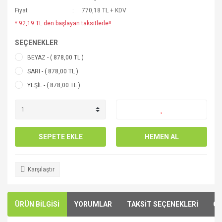
Fiyat
770,18 TL + KDV
* 92,19 TL den başlayan taksitlerle!!
SEÇENEKLER
BEYAZ - ( 878,00 TL )
SARI - ( 878,00 TL )
YEŞİL - ( 878,00 TL )
SEPETE EKLE
HEMEN AL
Karşılaştır
ÜRÜN BİLGİSİ
YORUMLAR
TAKSİT SEÇENEKLERİ
ÖN