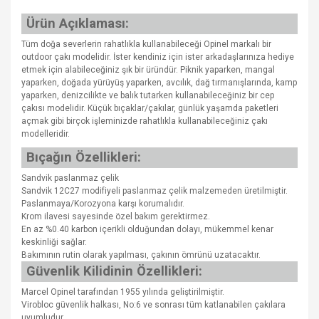
Ürün Açıklaması:
Tüm doğa severlerin rahatlıkla kullanabileceği Opinel markalı bir
outdoor çakı modelidir. İster kendiniz için ister arkadaşlarınıza hediye
etmek için alabileceğiniz şık bir üründür. Piknik yaparken, mangal
yaparken, doğada yürüyüş yaparken, avcılık, dağ tırmanışlarında, kamp
yaparken, denizcilikte ve balık tutarken kullanabileceğiniz bir cep
çakısı modelidir. Küçük bıçaklar/çakılar, günlük yaşamda paketleri
açmak gibi birçok işleminizde rahatlıkla kullanabileceğiniz çakı
modelleridir.
Bıçağın Özellikleri:
Sandvik paslanmaz çelik
Sandvik 12C27 modifiyeli paslanmaz çelik malzemeden üretilmiştir.
Paslanmaya/Korozyona karşı korumalıdır.
Krom ilavesi sayesinde özel bakım gerektirmez.
En az %0.40 karbon içerikli olduğundan dolayı, mükemmel kenar
keskinliği sağlar.
Bakımının rutin olarak yapılması, çakının ömrünü uzatacaktır.
Güvenlik Kilidinin Özellikleri:
Marcel Opinel tarafından 1955 yılında geliştirilmiştir.
Virobloc güvenlik halkası, No:6 ve sonrası tüm katlanabilen çakılara
uyumludur.