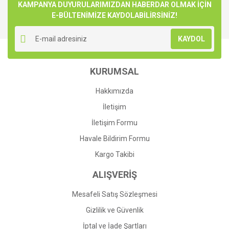
Görüş ve önerileriniz için teşekkür ederiz.
KAMPANYA DUYURULARIMIZDAN HABERDAR OLMAK İÇİN
E-BÜLTENİMİZE KAYDOLABİLİRSİNİZ!
Yorum Yaz
Ürün resmi kalitesiz, bozuk veya görüntülenemiyor.
KAYDOL
Ürün açıklamasında eksik bilgiler bulunuyor.
Ürün bilgilerinde hatalar bulunuyor.
KURUMSAL
Ürün fiyatı diğer sitelerden daha pahalı.
Bu ürüne benzer farklı alternatifler olmalı.
Hakkımızda
İletişim
İletişim Formu
Havale Bildirim Formu
Gönder
Kargo Takibi
ALIŞVERİŞ
Mesafeli Satış Sözleşmesi
Gizlilik ve Güvenlik
İptal ve İade Şartları