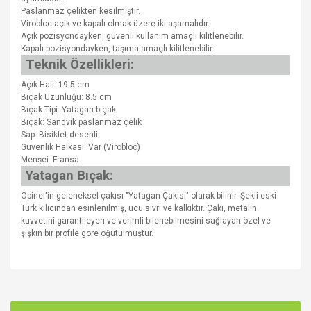
Paslanmaz çelikten kesilmiştir.
Virobloc açık ve kapalı olmak üzere iki aşamalıdır.
Açık pozisyondayken, güvenli kullanım amaçlı kilitlenebilir.
Kapalı pozisyondayken, taşıma amaçlı kilitlenebilir.
Teknik Özellikleri:
Açık Hali: 19.5 cm
Bıçak Uzunluğu: 8.5 cm
Bıçak Tipi: Yatagan bıçak
Bıçak: Sandvik paslanmaz çelik
Sap: Bisiklet desenli
Güvenlik Halkası: Var (Virobloc)
Menşei: Fransa
Yatagan Bıçak:
Opinel'in geleneksel çakısı "Yatagan Çakısı" olarak bilinir. Şekli eski
Türk kılıcından esinlenilmiş, ucu sivri ve kalkıktır. Çakı, metalin
kuvvetini garantileyen ve verimli bilenebilmesini sağlayan özel ve
şişkin bir profile göre öğütülmüştür.
Bu ürünün fiyat bilgisi, resim, ürün açıklamalarında ve diğer
konularda yetersiz gördüğünüz noktaları öneri formunu
Bu ürüne ilk yorumu siz yapın!
kullanarak tarafımıza iletebilirsiniz.