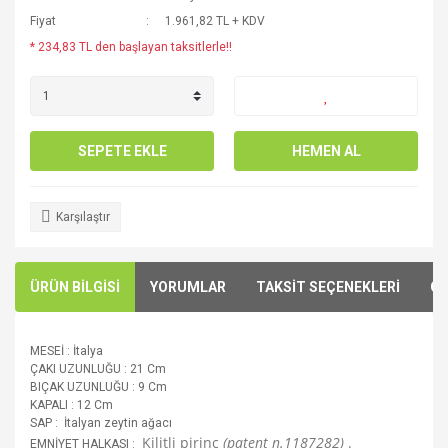
Fiyat
1.961,82 TL + KDV
* 234,83 TL den başlayan taksitlerle!!
SEPETE EKLE
HEMEN AL
Karşılaştır
ÜRÜN BİLGİSİ
YORUMLAR
TAKSİT SEÇENEKLERİ
ÖN
MESEİ : İtalya
ÇAKI UZUNLUĞU : 21 Cm
BIÇAK UZUNLUĞU : 9 Cm
KAPALI : 12 Cm
SAP : İtalyan zeytin ağacı
Kilitli pirinç
(patent n.1187282)
.
EMNİYET HALKASI :