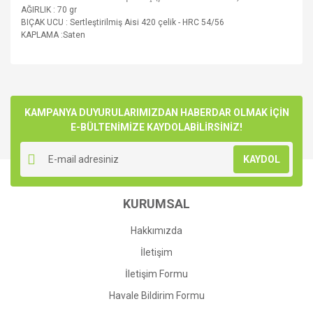
AĞIRLIK : 70 gr
BIÇAK UCU : Sertleştirilmiş Aisi 420 çelik - HRC 54/56
KAPLAMA :Saten
Bu ürünün fiyat bilgisi, resim, ürün açıklamalarında ve diğer
konularda yetersiz gördüğünüz noktaları öneri formunu
Bu ürüne ilk yorumu siz yapın!
kullanarak tarafımıza iletebilirsiniz.
Görüş ve önerileriniz için teşekkür ederiz.
KAMPANYA DUYURULARIMIZDAN HABERDAR OLMAK İÇİN
E-BÜLTENİMİZE KAYDOLABİLİRSİNİZ!
Yorum Yaz
Ürün resmi kalitesiz, bozuk veya görüntülenemiyor.
KAYDOL
Ürün açıklamasında eksik bilgiler bulunuyor.
Ürün bilgilerinde hatalar bulunuyor.
KURUMSAL
Ürün fiyatı diğer sitelerden daha pahalı.
Bu ürüne benzer farklı alternatifler olmalı.
Hakkımızda
İletişim
İletişim Formu
Havale Bildirim Formu