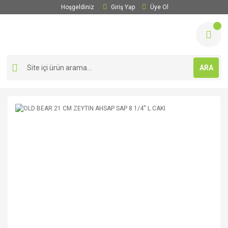
Hoşgeldiniz
Giriş Yap
Üye Ol
ARA