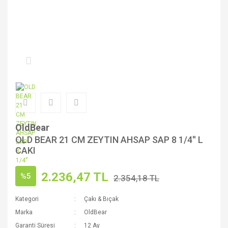
OldBear
OLD BEAR 21 CM ZEYTIN AHSAP SAP 8 1/4'' L
CAKI
2.236,47 TL
%5
2.354,18 TL
Kategori
Çakı & Bıçak
Marka
OldBear
Garanti Süresi
12 Ay