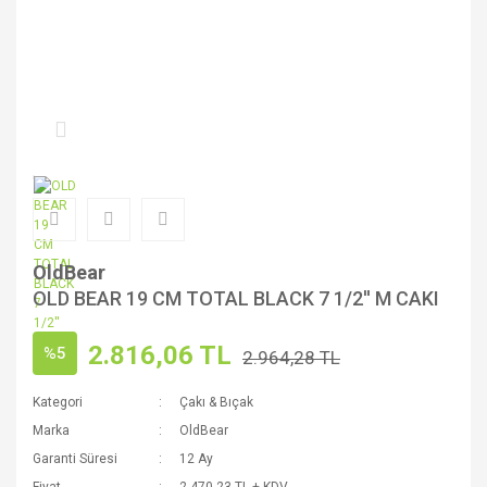
OldBear
OLD BEAR 19 CM TOTAL BLACK 7 1/2'' M CAKI
2.816,06 TL
%5
2.964,28 TL
Kategori
Çakı & Bıçak
Marka
OldBear
Garanti Süresi
12 Ay