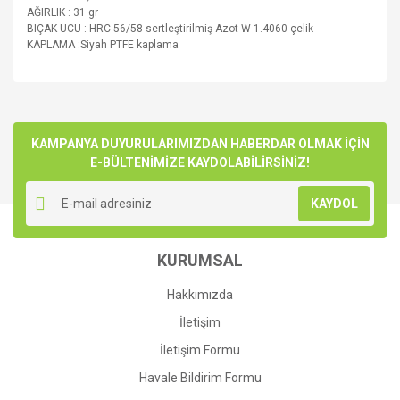
AĞIRLIK : 31 gr
BIÇAK UCU : HRC 56/58 sertleştirilmiş Azot W 1.4060 çelik
KAPLAMA :Siyah PTFE kaplama
Bu ürünün fiyat bilgisi, resim, ürün açıklamalarında ve diğer
konularda yetersiz gördüğünüz noktaları öneri formunu
Bu ürüne ilk yorumu siz yapın!
kullanarak tarafımıza iletebilirsiniz.
Görüş ve önerileriniz için teşekkür ederiz.
KAMPANYA DUYURULARIMIZDAN HABERDAR OLMAK İÇİN
E-BÜLTENİMİZE KAYDOLABİLİRSİNİZ!
Yorum Yaz
Ürün resmi kalitesiz, bozuk veya görüntülenemiyor.
KAYDOL
Ürün açıklamasında eksik bilgiler bulunuyor.
Ürün bilgilerinde hatalar bulunuyor.
KURUMSAL
Ürün fiyatı diğer sitelerden daha pahalı.
Bu ürüne benzer farklı alternatifler olmalı.
Hakkımızda
İletişim
İletişim Formu
Havale Bildirim Formu