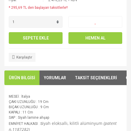
Fiyat
2.470,23 TL + KDV
* 295,69 TL den başlayan taksitlerle!!
SEPETE EKLE
HEMEN AL
Karşılaştır
ÜRÜN BİLGİSİ
YORUMLAR
TAKSİT SEÇENEKLERİ
ÖN
MESEİ : İtalya
ÇAKI UZUNLUĞU : 19 Cm
BIÇAK UZUNLUĞU : 9 Cm
KAPALI : 11 Cm
SAP : Siyah lamine ahşap
iyah eloksallı, kilitli alüminyum
(patent
EMNİYET HALKASI : S
n.1187282)