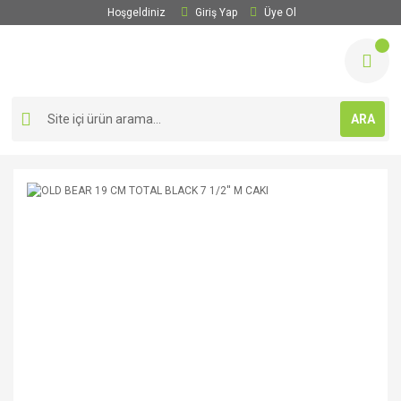
Hoşgeldiniz
Giriş Yap
Üye Ol
ARA