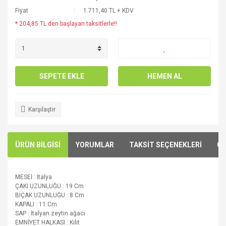
Fiyat
1.711,40 TL + KDV
* 204,85 TL den başlayan taksitlerle!!
SEPETE EKLE
HEMEN AL
Karşılaştır
ÜRÜN BİLGİSİ
YORUMLAR
TAKSİT SEÇENEKLERİ
ÖN
MESEİ : İtalya
ÇAKI UZUNLUĞU : 19 Cm
BIÇAK UZUNLUĞU : 8 Cm
KAPALI : 11 Cm
SAP : İtalyan zeytin ağacı
EMNİYET HALKASI : Kilit