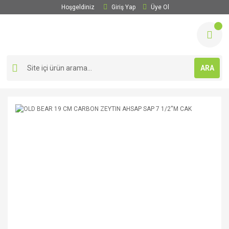
Hoşgeldiniz
Giriş Yap
Üye Ol
ARA