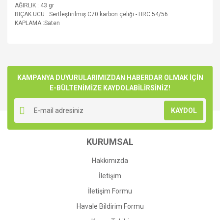
AĞIRLIK : 43 gr
BIÇAK UCU : Sertleştirilmiş C70 karbon çeliği - HRC 54/56
KAPLAMA :Saten
Bu ürünün fiyat bilgisi, resim, ürün açıklamalarında ve diğer
konularda yetersiz gördüğünüz noktaları öneri formunu
Bu ürüne ilk yorumu siz yapın!
kullanarak tarafımıza iletebilirsiniz.
Görüş ve önerileriniz için teşekkür ederiz.
KAMPANYA DUYURULARIMIZDAN HABERDAR OLMAK İÇİN
E-BÜLTENİMİZE KAYDOLABİLİRSİNİZ!
Yorum Yaz
Ürün resmi kalitesiz, bozuk veya görüntülenemiyor.
KAYDOL
Ürün açıklamasında eksik bilgiler bulunuyor.
Ürün bilgilerinde hatalar bulunuyor.
KURUMSAL
Ürün fiyatı diğer sitelerden daha pahalı.
Bu ürüne benzer farklı alternatifler olmalı.
Hakkımızda
İletişim
İletişim Formu
Havale Bildirim Formu