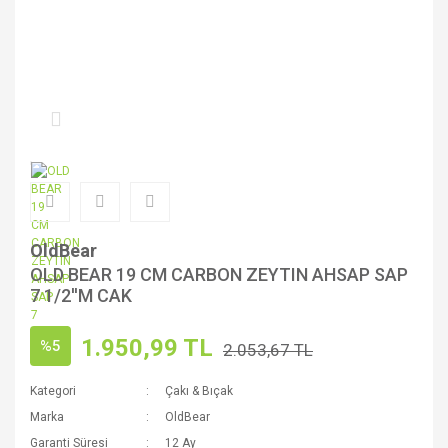
OldBear
OLD BEAR 19 CM CARBON ZEYTIN AHSAP SAP
7 1/2''M CAK
1.950,99 TL
%5
2.053,67 TL
Kategori
Çakı & Bıçak
Marka
OldBear
Garanti Süresi
12 Ay