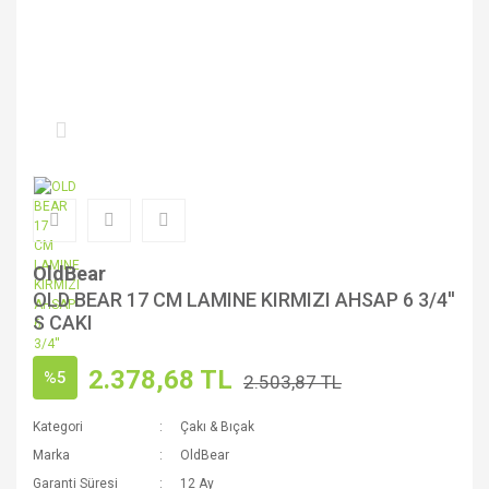
OldBear
OLD BEAR 17 CM LAMINE KIRMIZI AHSAP 6 3/4''
S CAKI
2.378,68 TL
%5
2.503,87 TL
Kategori
Çakı & Bıçak
Marka
OldBear
Garanti Süresi
12 Ay