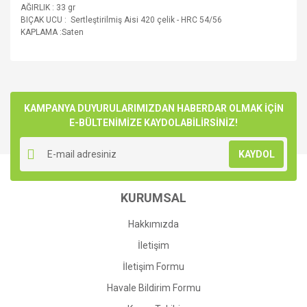
AĞIRLIK : 33 gr
BIÇAK UCU : Sertleştirilmiş Aisi 420 çelik - HRC 54/56
KAPLAMA :Saten
Bu ürünün fiyat bilgisi, resim, ürün açıklamalarında ve diğer
konularda yetersiz gördüğünüz noktaları öneri formunu
Bu ürüne ilk yorumu siz yapın!
kullanarak tarafımıza iletebilirsiniz.
Görüş ve önerileriniz için teşekkür ederiz.
KAMPANYA DUYURULARIMIZDAN HABERDAR OLMAK İÇİN
E-BÜLTENİMİZE KAYDOLABİLİRSİNİZ!
Yorum Yaz
Ürün resmi kalitesiz, bozuk veya görüntülenemiyor.
KAYDOL
Ürün açıklamasında eksik bilgiler bulunuyor.
Ürün bilgilerinde hatalar bulunuyor.
KURUMSAL
Ürün fiyatı diğer sitelerden daha pahalı.
Bu ürüne benzer farklı alternatifler olmalı.
Hakkımızda
İletişim
İletişim Formu
Havale Bildirim Formu