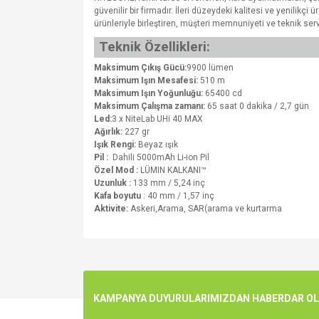
güvenilir bir firmadır. İleri düzeydeki kalitesi ve yenilikç
ürünleriyle birleştiren, müşteri memnuniyeti ve teknik ser
Teknik Özellikleri:
Maksimum Çıkış Gücü:
9900 lümen
Maksimum Işın Mesafesi:
510 m
Maksimum Işın Yoğunluğu:
65400 cd
Maksimum Çalışma zamanı:
65 saat 0 dakika / 2,7 gün
Led:
3 x NiteLab UHi 40 MAX
Ağırlık:
227 gr
Işık Rengi:
Beyaz ışık
Pil :
Dahili 5000mAh Li-ion Pil
Özel Mod :
LÜMIN KALKANI™
Uzunluk :
133 mm / 5,24 inç
Kafa boyutu
: 40 mm / 1,57 inç
Aktivite:
Askeri,Arama, SAR(arama ve kurtarma
Bu ürünün fiyat bilgisi, resim, ürün açıklamalarında v
Görüş ve önerileriniz için teşekkür ederiz.
Ürün resmi kalitesiz, bozuk veya görüntülenemiyo
KAMPANYA DUYURULARIMIZDAN HABERDAR OLMA
Ürün açıklamasında eksik bilgiler bulunuyor.