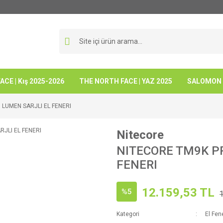
CE | Kış 2025-2026
THE NORTH FACE | YAZ 2025
SALOMON -
 LUMEN SARJLI EL FENERI
Nitecore
NITECORE TM9K PR
FENERI
12.159,53 TL
%5
Kategori
El Fene