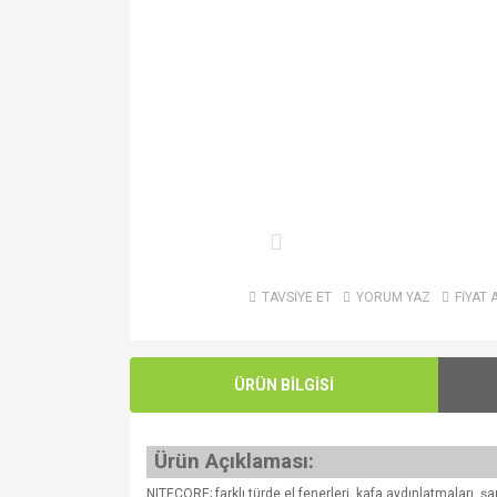
TAVSİYE ET
YORUM YAZ
FİYAT 
ÜRÜN BİLGİSİ
Ürün Açıklaması:
NITECORE; farklı türde el fenerleri, kafa aydınlatmaları, ş