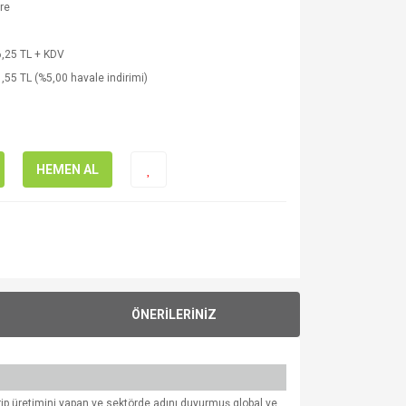
re
,25 TL + KDV
,55 TL (%5,00 havale indirimi)
HEMEN AL
ÖNERİLERİNİZ
tirip üretimini yapan ve sektörde adını duyurmuş global ve