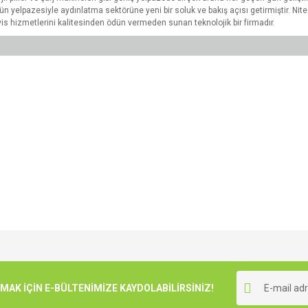
i ürün yelpazesiyle aydınlatma sektörüne yeni bir soluk ve bakış açısı getirmiştir. Ni
vis hizmetlerini kalitesinden ödün vermeden sunan teknolojik bir firmadır.
e diğer konularda yetersiz gördüğünüz noktaları öneri formunu kullanarak tarafımı
Bu ürüne ilk yorumu siz yapın!
r.
K İÇİN E-BÜLTENİMİZE KAYDOLABİLİRSİNİZ!
Yorum Yaz