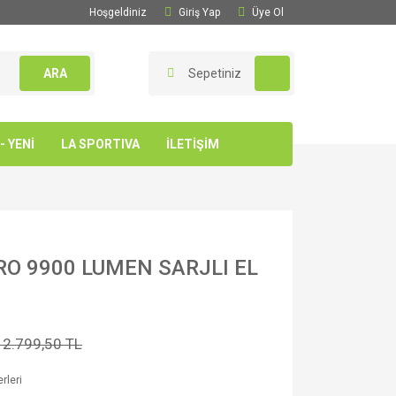
Hoşgeldiniz
Giriş Yap
Üye Ol
ARA
Sepetiniz
 YENİ
LA SPORTIVA
İLETİŞİM
O 9900 LUMEN SARJLI EL
12.799,50 TL
rleri