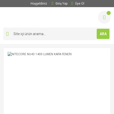
Hoşgeldiniz
Giriş Yap
Üye Ol
ARA