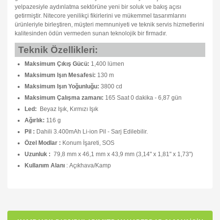
yelpazesiyle aydınlatma sektörüne yeni bir soluk ve bakış açısı
getirmiştir. Nitecore yenilikçi fikirlerini ve mükemmel tasarımlarını
ürünleriyle birleştiren, müşteri memnuniyeti ve teknik servis hizmetlerini
kalitesinden ödün vermeden sunan teknolojik bir firmadır.
Teknik Özellikleri:
Maksimum Çıkış Gücü:
1,400 lümen
Maksimum Işın Mesafesi:
130 m
Maksimum Işın Yoğunluğu:
3800 cd
Maksimum Çalışma zamanı:
165 Saat 0 dakika - 6,87 gün
Led:
Beyaz Işık, Kırmızı Işık
Ağırlık:
116 g
Pil :
Dahili 3.400mAh Li-ion Pil - Sarj Edilebilir.
Özel Modlar :
Konum İşareti, SOS
Uzunluk :
79,8 mm x 46,1 mm x 43,9 mm (3,14" x 1,81" x 1,73")
Kullanım Alanı
:
Açıkhava/Kamp
Bu ürünün fiyat bilgisi, resim, ürün açıklamalarında ve diğer
konularda yetersiz gördüğünüz noktaları öneri formunu
Bu ürüne ilk yorumu siz yapın!
kullanarak tarafımıza iletebilirsiniz.