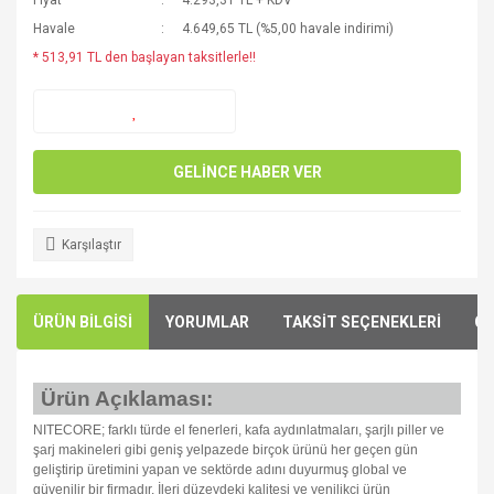
Fiyat
4.293,31 TL + KDV
Havale
4.649,65 TL (%5,00 havale indirimi)
* 513,91 TL den başlayan taksitlerle!!
GELİNCE HABER VER
Karşılaştır
ÜRÜN BİLGİSİ
YORUMLAR
TAKSİT SEÇENEKLERİ
ÖN
Ürün Açıklaması:
NITECORE; farklı türde el fenerleri, kafa aydınlatmaları, şarjlı piller ve
şarj makineleri gibi geniş yelpazede birçok ürünü her geçen gün
geliştirip üretimini yapan ve sektörde adını duyurmuş global ve
güvenilir bir firmadır. İleri düzeydeki kalitesi ve yenilikçi ürün