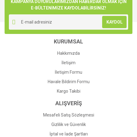
Görüş ve önerileriniz için teşekkür ederiz.
KAMPANYA DUYURULARIMIZDAN HABERDAR OLMAK İÇİN
E-BÜLTENİMİZE KAYDOLABİLİRSİNİZ!
Yorum Yaz
Ürün resmi kalitesiz, bozuk veya görüntülenemiyor.
KAYDOL
Ürün açıklamasında eksik bilgiler bulunuyor.
Ürün bilgilerinde hatalar bulunuyor.
KURUMSAL
Ürün fiyatı diğer sitelerden daha pahalı.
Bu ürüne benzer farklı alternatifler olmalı.
Hakkımızda
İletişim
İletişim Formu
Havale Bildirim Formu
Gönder
Kargo Takibi
ALIŞVERİŞ
Mesafeli Satış Sözleşmesi
Gizlilik ve Güvenlik
İptal ve İade Şartları