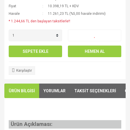
Fiyat
10.398,19 TL + KDV
Havale
11.261,23 TL (%5,00 havale indirimi)
* 1.244,66 TL den başlayan taksitlerle!!
SEPETE EKLE
HEMEN AL
Karşılaştır
ÜRÜN BİLGİSİ
YORUMLAR
TAKSİT SEÇENEKLERİ
ÖN
Ürün Açıklaması: