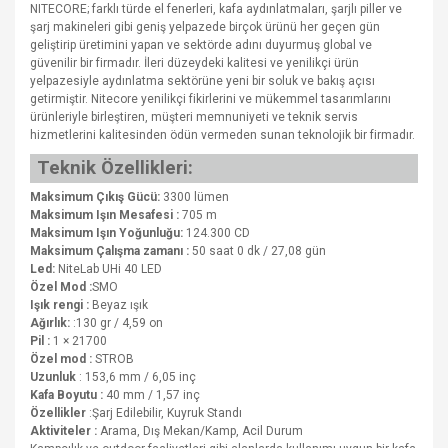
NITECORE; farklı türde el fenerleri, kafa aydınlatmaları, şarjlı piller ve
şarj makineleri gibi geniş yelpazede birçok ürünü her geçen gün
geliştirip üretimini yapan ve sektörde adını duyurmuş global ve
güvenilir bir firmadır. İleri düzeydeki kalitesi ve yenilikçi ürün
yelpazesiyle aydınlatma sektörüne yeni bir soluk ve bakış açısı
getirmiştir. Nitecore yenilikçi fikirlerini ve mükemmel tasarımlarını
ürünleriyle birleştiren, müşteri memnuniyeti ve teknik servis
hizmetlerini kalitesinden ödün vermeden sunan teknolojik bir firmadır.
Teknik Özellikleri:
Maksimum Çıkış Gücü:
3300 lümen
Maksimum Işın Mesafesi :
705 m
Maksimum Işın Yoğunluğu:
124.300 CD
Maksimum Çalışma zamanı :
50 saat 0 dk / 27,08 gün
Led:
NiteLab UHi 40 LED
Özel Mod :
SMO
Işık rengi :
Beyaz ışık
Ağırlık:
:130 gr / 4,59 on
Pil :
1 × 21700
Özel mod :
STROB
Uzunluk
: 153,6 mm / 6,05 inç
Kafa Boyutu :
40 mm / 1,57 inç
Özellikler
:Şarj Edilebilir, Kuyruk Standı
Aktiviteler :
Arama, Dış Mekan/Kamp, Acil Durum