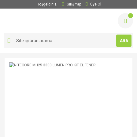
Hoşgeldiniz
Giriş Yap
Üye Ol
ARA