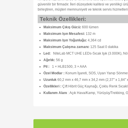
güvenilir bir firmadır. İleri düzeydeki kalitesi ve yenilikçi 
birleştiren, müşteri memnuniyeti ve teknik servis hizmetler
Teknik Özellikleri:
Maksimum Çıkış Gücü:
600 lümen
Maksimum Işın Mesafesi:
132 m
Maksimum Işın Yoğunluğu:
4,364 cd
Maksimum Çalışma zamanı:
125 Saat 0 dakika
Led:
NiteLab MCT UHE LEDs-Sıcak Işık (3.000K), Nötr
Ağırlık:
56 g
Pil :
1 × HLB1500, 3 × AAA
Özel Modlar :
Konum İşareti, SOS, Uyarı Yanıp Sönme
Uzunluk
60,2 mm x 46,7 mm x 34,2 mm (2,37" x 1,84" x
Özellikleri :
Çift Hibrit Güç Kaynağı, Çoklu Renk Sıcaklı
Kullanım Alanı
:
Açık Hava/Kamp, Yürüyüş/Trekking, 
Bu ürünün fiyat bilgisi, resim, ürün açıklamalarında v
Görüş ve önerileriniz için teşekkür ederiz.