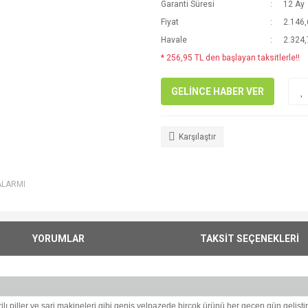
Garanti Süresi
12 Ay
Fiyat
2.146,
Havale
2.324,
* 256,95 TL den başlayan taksitlerle!!
GELİNCE HABER VER
Karşılaştır
ALARMI
YORUMLAR
TAKSİT SEÇENEKLERİ
arjlı piller ve şarj makineleri gibi geniş yelpazede birçok ürünü her geçen gün geliş