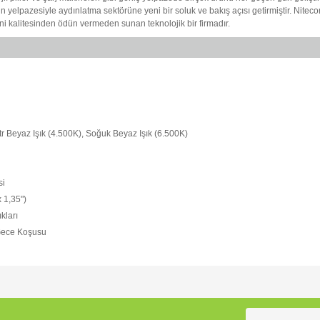
ürün yelpazesiyle aydınlatma sektörüne yeni bir soluk ve bakış açısı getirmiştir. Niteco
ini kalitesinden ödün vermeden sunan teknolojik bir firmadır.
 Beyaz Işık (4.500K), Soğuk Beyaz Işık (6.500K)
si
 1,35")
kları
Gece Koşusu
e diğer konularda yetersiz gördüğünüz noktaları öneri formunu kullanarak tarafımı
Bu ürüne ilk yorumu siz yapın!