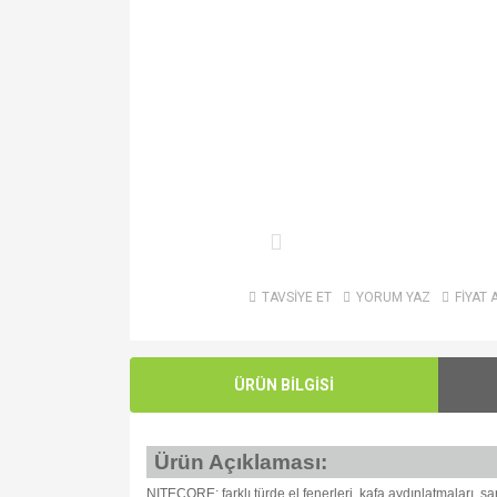
TAVSİYE ET
YORUM YAZ
FİYAT 
ÜRÜN BİLGİSİ
Ürün Açıklaması:
NITECORE; farklı türde el fenerleri, kafa aydınlatmaları, ş