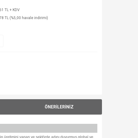
61 TL + KDV
78 TL (%5,00 havale indirimi)
ÖNERİLERİNİZ
tirip üretimini yapan ve sektörde adını duyurmuş global ve