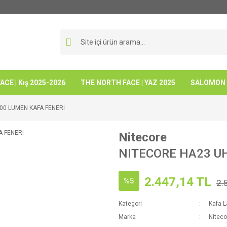
CE | Kış 2025-2026
THE NORTH FACE | YAZ 2025
SALOMON -
00 LUMEN KAFA FENERI
Nitecore
NITECORE HA23 U
2.447,14 TL
%5
2.
Kategori
Kafa L
Marka
Niteco