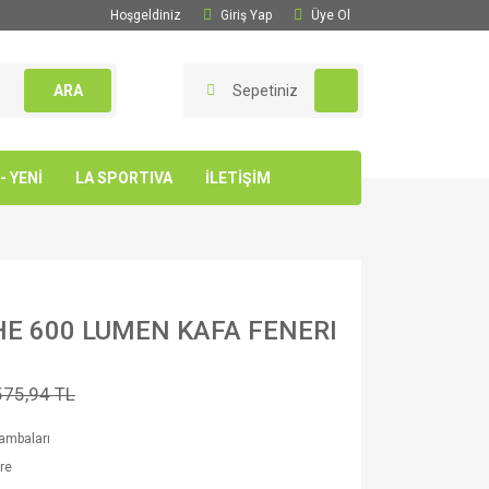
Hoşgeldiniz
Giriş Yap
Üye Ol
ARA
Sepetiniz
 YENİ
LA SPORTIVA
İLETİŞİM
HE 600 LUMEN KAFA FENERI
575,94 TL
ambaları
re