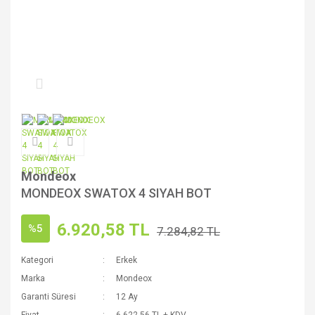
Mondeox
MONDEOX SWATOX 4 SIYAH BOT
6.920,58 TL
%5
7.284,82 TL
Kategori
Erkek
Marka
Mondeox
Garanti Süresi
12 Ay