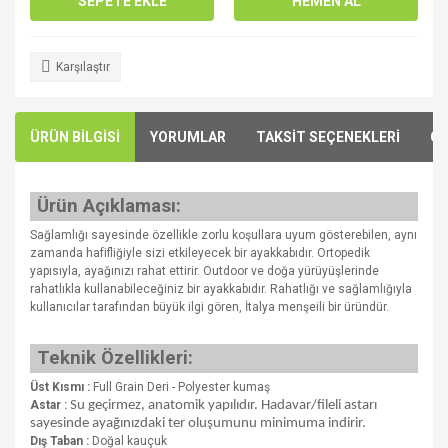
SEPETE EKLE
HEMEN AL
Karşılaştır
ÜRÜN BİLGİSİ
YORUMLAR
TAKSİT SEÇENEKLERİ
ÖN
Ürün Açıklaması:
Sağlamlığı sayesinde özellikle zorlu koşullara uyum gösterebilen, aynı
zamanda hafifliğiyle sizi etkileyecek bir ayakkabıdır. Ortopedik
yapısıyla, ayağınızı rahat ettirir. Outdoor ve doğa yürüyüşlerinde
rahatlıkla kullanabileceğiniz bir ayakkabıdır. Rahatlığı ve sağlamlığıyla
kullanıcılar tarafından büyük ilgi gören, İtalya menşeili bir üründür.
Teknik Özellikleri:
Üst Kısmı :
Full Grain Deri - Polyester kumaş
Astar :
Su geçirmez, anatomik yapılıdır. Hadavar/fileli astarı
sayesinde ayağınızdaki ter oluşumunu minimuma indirir.
Dış Taban :
Doğal kauçuk