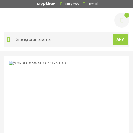
Hoşgeldiniz
Giriş Yap
Üye Ol
ARA