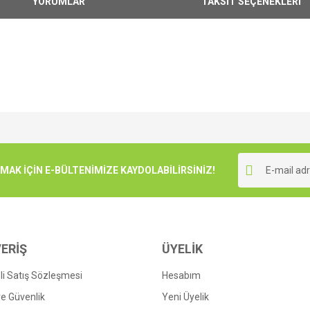
YORUMLAR
TAKSİT SEÇENEKLERİ
e diğer konularda yetersiz gördüğünüz noktaları öneri formunu kullanarak tarafımı
Bu ürüne ilk yorumu siz yapın!
r.
K İÇİN E-BÜLTENİMİZE KAYDOLABİLİRSİNİZ!
Yorum Yaz
ERİŞ
ÜYELİK
i Satış Sözleşmesi
Hesabım
 ve Güvenlik
Yeni Üyelik