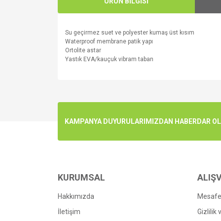
ÜRÜN BİLGİSİ
Su geçirmez suet ve polyester kumaş üst kısım
Waterproof membrane patik yapı
Ortolite astar
Yastık EVA/kauçuk vibram taban
Bu ürünün fiyat bilgisi, resim, ürün açıklamalarında v
Görüş ve önerileriniz için teşekkür ederiz.
Ürün resmi kalitesiz, bozuk veya görüntülenemiyo
KAMPANYA DUYURULARIMIZDAN HABERDAR OLMA
Ürün açıklamasında eksik bilgiler bulunuyor.
Ürün bilgilerinde hatalar bulunuyor.
Ürün fiyatı diğer sitelerden daha pahalı.
Bu ürüne benzer farklı alternatifler olmalı.
KURUMSAL
ALIŞV
Hakkımızda
Mesafel
İletişim
Gizlilik