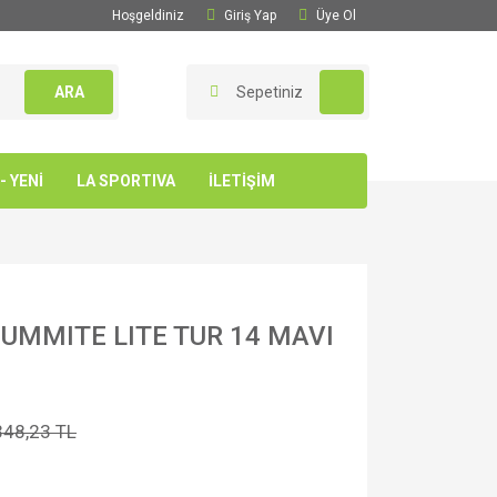
Hoşgeldiniz
Giriş Yap
Üye Ol
ARA
Sepetiniz
 YENİ
LA SPORTIVA
İLETİŞİM
UMMITE LITE TUR 14 MAVI
348,23 TL