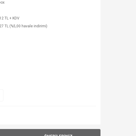
eox
12 TL + KDV
27 TL (%5,00 havale indirimi)