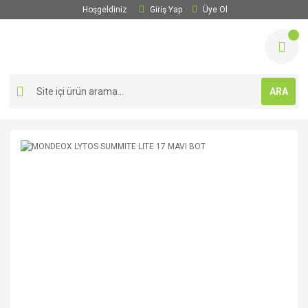
Hoşgeldiniz
Giriş Yap
Üye Ol
ARA