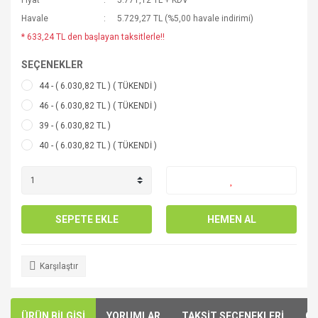
Fiyat
5.771,12 TL + KDV
Havale
5.729,27 TL (%5,00 havale indirimi)
* 633,24 TL den başlayan taksitlerle!!
SEÇENEKLER
44 - ( 6.030,82 TL ) ( TÜKENDİ )
46 - ( 6.030,82 TL ) ( TÜKENDİ )
39 - ( 6.030,82 TL )
40 - ( 6.030,82 TL ) ( TÜKENDİ )
SEPETE EKLE
HEMEN AL
Karşılaştır
ÜRÜN BİLGİSİ
YORUMLAR
TAKSİT SEÇENEKLERİ
ÖN