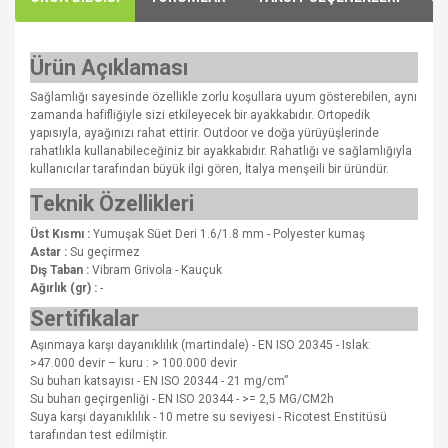
Ürün Açıklaması
Sağlamlığı sayesinde özellikle zorlu koşullara uyum gösterebilen, aynı
zamanda hafifliğiyle sizi etkileyecek bir ayakkabıdır. Ortopedik
yapısıyla, ayağınızı rahat ettirir. Outdoor ve doğa yürüyüşlerinde
rahatlıkla kullanabileceğiniz bir ayakkabıdır. Rahatlığı ve sağlamlığıyla
kullanıcılar tarafından büyük ilgi gören, İtalya menşeili bir üründür.
Teknik Özellikleri
Üst Kısmı :
Yumuşak Süet Deri 1.6/1.8 mm - Polyester kumaş
Astar :
Su geçirmez
Dış Taban :
Vibram Grivola - Kauçuk
Ağırlık (gr) :
-
Sertifikalar
Aşınmaya karşı dayanıklılık (martindale) - EN ISO 20345 - Islak:
>47.000 devir – kuru : > 100.000 devir
Su buharı katsayısı - EN ISO 20344 - 21 mg/cm”
Su buharı geçirgenliği - EN ISO 20344 - >= 2,5 MG/CM2h
Suya karşı dayanıklılık - 10 metre su seviyesi - Ricotest Enstitüsü
tarafından test edilmiştir.