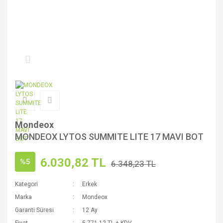
Mondeox
MONDEOX LYTOS SUMMITE LITE 17 MAVI BOT
6.030,82 TL
%5
6.348,23 TL
Kategori
Erkek
Marka
Mondeox
Garanti Süresi
12 Ay