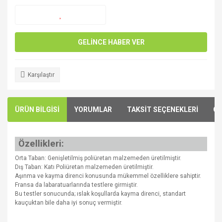
GELİNCE HABER VER
Karşılaştır
ÜRÜN BİLGİSİ
YORUMLAR
TAKSİT SEÇENEKLERİ
ÖN
Özellikleri:
Orta Taban: Genişletilmiş poliüretan malzemeden üretilmiştir.
Dış Taban: Katı Poliüretan malzemeden üretilmiştir.
Aşınma ve kayma direnci konusunda mükemmel özelliklere sahiptir.
Fransa da labaratuarlarında testlere girmiştir.
Bu testler sonucunda; ıslak koşullarda kayma direnci, standart
kauçuktan bile daha iyi sonuç vermiştir.