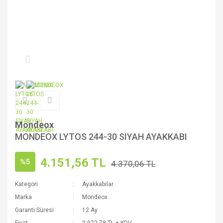
Mondeox
MONDEOX LYTOS 244-30 SIYAH AYAKKABI
4.151,56 TL
%5
4.370,06 TL
Kategori
Ayakkabılar
Marka
Mondeox
Garanti Süresi
12 Ay