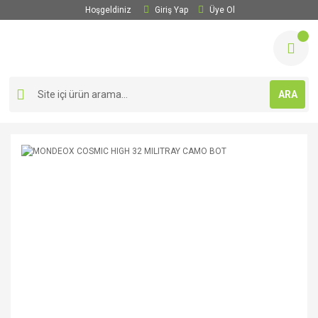
Hoşgeldiniz
Giriş Yap
Üye Ol
ARA