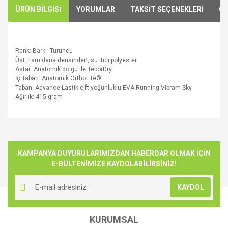
ÜRÜN BİLGİSİ
YORUMLAR
TAKSİT SEÇENEKLERİ
ÖN
Renk:
Bark
-
Turuncu
Üst
:
Tam
dana derisinden
,
su itici
polyester
Astar:
Anatomik
dolgu ile
TeporDry
İç Taban
:
Anatomik
OrthoLite®
Taban:
Advance
Lastik
çift yoğunluklu
EVA
Running
Vibram
Sky
Ağırlık:
415
gram
Bu ürünün fiyat bilgisi, resim, ürün açıklamalarında ve diğer
konularda yetersiz gördüğünüz noktaları öneri formunu
Bu ürüne ilk yorumu siz yapın!
kullanarak tarafımıza iletebilirsiniz.
Görüş ve önerileriniz için teşekkür ederiz.
KAMPANYA DUYURULARIMIZDAN HABERDAR OLMAK İÇİN
E-BÜLTENİMİZE KAYDOLABİLİRSİNİZ!
Yorum Yaz
Ürün resmi kalitesiz, bozuk veya görüntülenemiyor.
KAYDOL
Ürün açıklamasında eksik bilgiler bulunuyor.
Ürün bilgilerinde hatalar bulunuyor.
KURUMSAL
Ürün fiyatı diğer sitelerden daha pahalı.