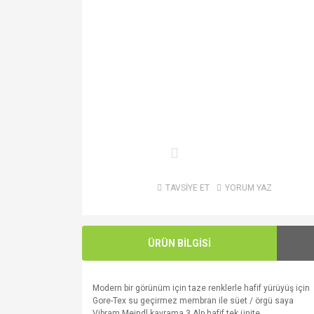
TAVSİYE ET
YORUM YAZ
ÜRÜN BİLGİSİ
Modern bir görünüm
için
taze
renklerle
hafif
yürüyüş
için
Gore
-
Tex
su geçirmez membran
ile
süet
/
örgü
saya
Vibram
Meindl
kavrama
3
Alp
hafif
tek
ünite