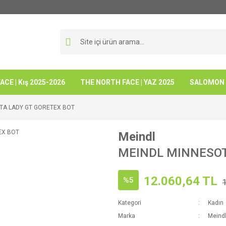
CE | Kış 2025-2026
THE NORTH FACE | YAZ 2025
SALOMON -
TA LADY GT GORETEX BOT
Meindl
MEINDL MINNESOT
12.060,64 TL
%5
Kategori
Kadın
Marka
Meind