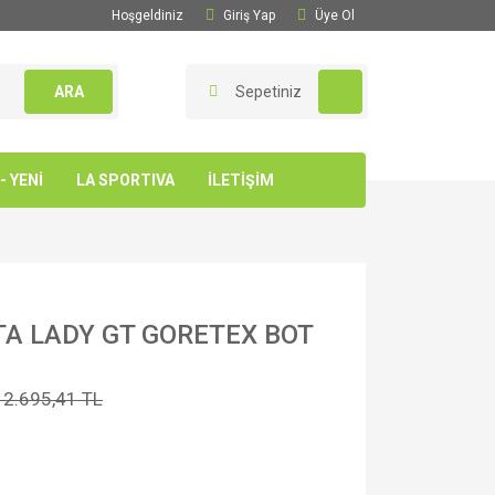
Hoşgeldiniz
Giriş Yap
Üye Ol
ARA
Sepetiniz
 YENİ
LA SPORTIVA
İLETİŞİM
A LADY GT GORETEX BOT
12.695,41 TL
l