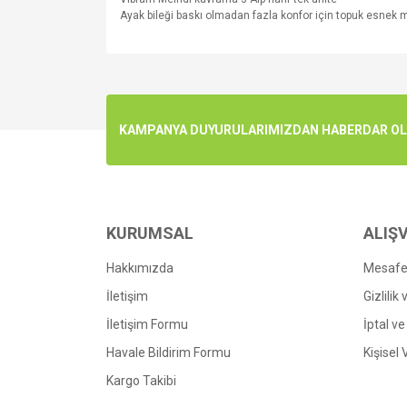
Ayak bileği
baskı olmadan
fazla konfor için
topuk
esnek
m
Bu ürünün fiyat bilgisi, resim, ürün açıklamalarında v
Görüş ve önerileriniz için teşekkür ederiz.
Ürün resmi kalitesiz, bozuk veya görüntülenemiyo
KAMPANYA DUYURULARIMIZDAN HABERDAR OLMA
Ürün açıklamasında eksik bilgiler bulunuyor.
Ürün bilgilerinde hatalar bulunuyor.
Ürün fiyatı diğer sitelerden daha pahalı.
Bu ürüne benzer farklı alternatifler olmalı.
KURUMSAL
ALIŞV
Hakkımızda
Mesafel
İletişim
Gizlilik
İletişim Formu
İptal ve
Havale Bildirim Formu
Kişisel 
Kargo Takibi