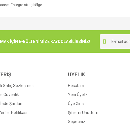
anşet
Entegre
streç
bölge
e diğer konularda yetersiz gördüğünüz noktaları öneri formunu kullanarak tarafımı
Bu ürüne ilk yorumu siz yapın!
r.
K İÇİN E-BÜLTENİMİZE KAYDOLABİLİRSİNİZ!
Yorum Yaz
ERİŞ
ÜYELİK
i Satış Sözleşmesi
Hesabım
 ve Güvenlik
Yeni Üyelik
 İade Şartları
Üye Girişi
Gönder
Veriler Politikası
Şifremi Unuttum
Sepetiniz