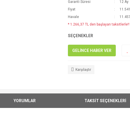
Garanti Süresi
12 Ay
Fiyat
11.541
Havale
11.457
* 1.266,37 TL den başlayan taksitlerle!!
SEÇENEKLER
GELİNCE HABER VER
Karşılaştır
YORUMLAR
TAKSİT SEÇENEKLERİ