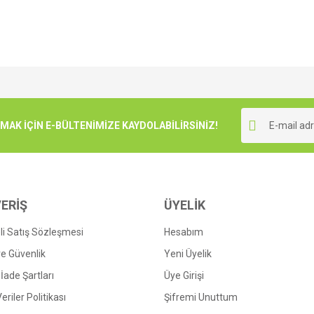
e diğer konularda yetersiz gördüğünüz noktaları öneri formunu kullanarak tarafımı
Bu ürüne ilk yorumu siz yapın!
r.
K İÇİN E-BÜLTENİMİZE KAYDOLABİLİRSİNİZ!
Yorum Yaz
ERİŞ
ÜYELİK
i Satış Sözleşmesi
Hesabım
 ve Güvenlik
Yeni Üyelik
 İade Şartları
Üye Girişi
Gönder
Veriler Politikası
Şifremi Unuttum