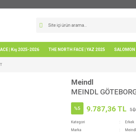
CE | Kış 2025-2026
THE NORTH FACE | YAZ 2025
SALOMON -
T
Meindl
MEINDL GÖTEBORG
9.787,36 TL
%5
10
Kategori
Erkek
Marka
Meind