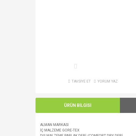
TAVSİYE ET
YORUM YAZ
ÜRÜN BİLGİSİ
ALMAN MARKASI
İÇ MALZEME GORE-TEX
DIŞ MALZEME PARLAK DERİ /COMFORT DRY DERİ