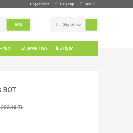
Hoşgeldiniz
Giriş Yap
Üye Ol
ARA
Sepetiniz
 YENİ
LA SPORTIVA
İLETİŞİM
 BOT
.302,48 TL
l