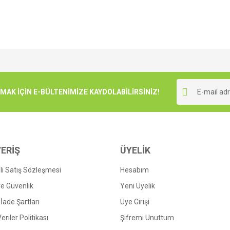
e diğer konularda yetersiz gördüğünüz noktaları öneri formunu kullanarak tarafımı
Bu ürüne ilk yorumu siz yapın!
r.
K İÇİN E-BÜLTENİMİZE KAYDOLABİLİRSİNİZ!
Yorum Yaz
ERİŞ
ÜYELİK
i Satış Sözleşmesi
Hesabım
 ve Güvenlik
Yeni Üyelik
 İade Şartları
Üye Girişi
Gönder
Veriler Politikası
Şifremi Unuttum