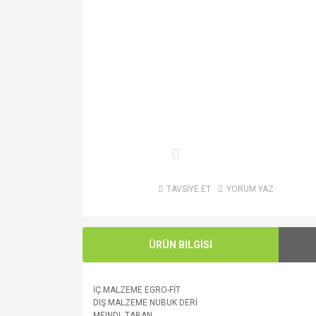
TAVSİYE ET
YORUM YAZ
ÜRÜN BİLGİSİ
İÇ MALZEME EGRO-FİT
DIŞ MALZEME NUBUK DERİ
MEINDL TABAN