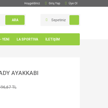
Hoşgeldiniz
Giriş Yap
Üye Ol
ARA
Sepetiniz
 YENİ
LA SPORTIVA
İLETİŞİM
ADY AYAKKABI
596,67 TL
l