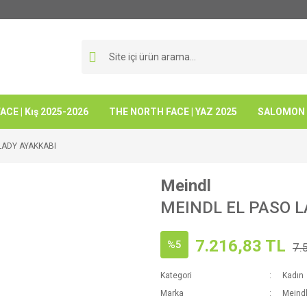
CE | Kış 2025-2026
THE NORTH FACE | YAZ 2025
SALOMON -
LADY AYAKKABI
Meindl
MEINDL EL PASO L
7.216,83 TL
%5
7.
Kategori
Kadın
Marka
Meind