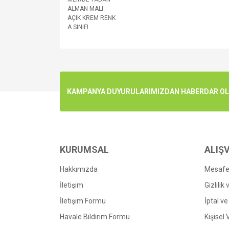
ALMAN MALI
AÇIK KREM RENK
A SINIFI
Bu ürünün fiyat bilgisi, resim, ürün açıklamalarında v
Görüş ve önerileriniz için teşekkür ederiz.
Ürün resmi kalitesiz, bozuk veya görüntülenemiyo
KAMPANYA DUYURULARIMIZDAN HABERDAR OLMA
Ürün açıklamasında eksik bilgiler bulunuyor.
Ürün bilgilerinde hatalar bulunuyor.
Ürün fiyatı diğer sitelerden daha pahalı.
Bu ürüne benzer farklı alternatifler olmalı.
KURUMSAL
ALIŞV
Hakkımızda
Mesafel
İletişim
Gizlilik
İletişim Formu
İptal ve
Havale Bildirim Formu
Kişisel 