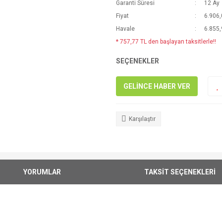
Garanti Süresi
12 Ay
Fiyat
6.906,
Havale
6.855,
* 757,77 TL den başlayan taksitlerle!!
SEÇENEKLER
GELİNCE HABER VER
Karşılaştır
YORUMLAR
TAKSİT SEÇENEKLERİ