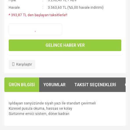
Fiyat
3.290,49 TL + KDV
Havale
3.563,60 TL (%5,00 havale indirimi)
* 393,87 TL den başlayan taksitlerle!!
GELİNCE HABER VER
Karşılaştır
ÜRÜN BİLGİSİ
YORUMLAR
TAKSİT SEÇENEKLERİ
ÖN
Işıldayan
sarı
yüzünde
siyah
yazı ile
standart çevirmeli
Kü
resel
pusula
okuma
, hassas ve
kolay
S
ürtünme
emici
sistem
,
döner
kadran
Bu ürünün fiyat bilgisi, resim, ürün açıklamalarında ve diğer