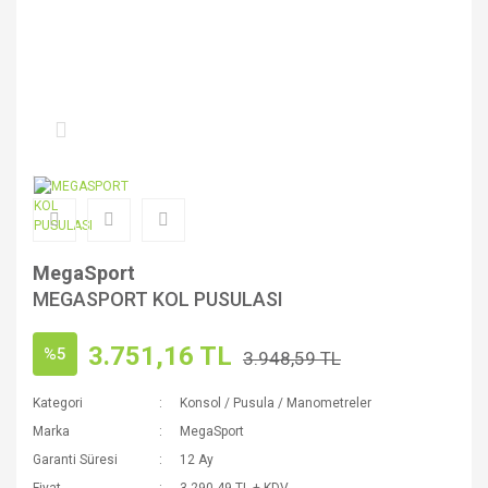
MegaSport
MEGASPORT KOL PUSULASI
3.751,16 TL
%5
3.948,59 TL
Kategori
Konsol / Pusula / Manometreler
Marka
MegaSport
Garanti Süresi
12 Ay