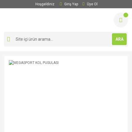
Hoşgeldiniz
Giriş Yap
Üye Ol
ARA