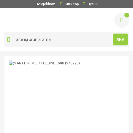
Hoşgeldiniz
Giriş Yap
Üye Ol
ARA