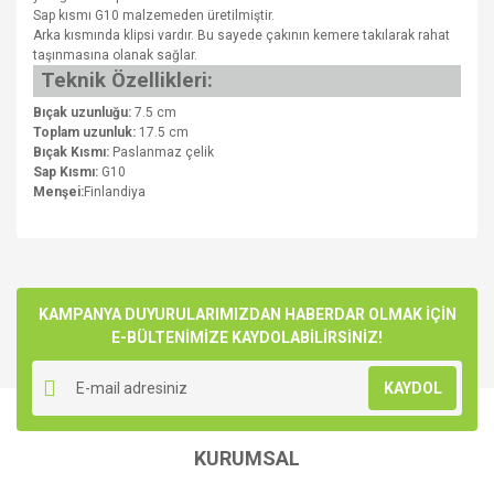
Sap kısmı G10 malzemeden üretilmiştir.
Arka kısmında klipsi vardır. Bu sayede çakının kemere takılarak rahat
taşınmasına olanak sağlar.
Teknik Özellikleri:
Bıçak uzunluğu:
7.5 cm
Toplam uzunluk:
17.5 cm
Bıçak Kısmı:
Paslanmaz çelik
Sap Kısmı:
G10
Menşei:
Finlandiya
Bu ürünün fiyat bilgisi, resim, ürün açıklamalarında ve diğer
konularda yetersiz gördüğünüz noktaları öneri formunu
kullanarak tarafımıza iletebilirsiniz.
Görüş ve önerileriniz için teşekkür ederiz.
KAMPANYA DUYURULARIMIZDAN HABERDAR OLMAK İÇİN
Kaliteli mükemmel bi ürün
E-BÜLTENİMİZE KAYDOLABİLİRSİNİZ!
Daha önce martinni marka bıçak koleksiyonumda vardı bildiğim
Ürün resmi kalitesiz, bozuk veya görüntülenemiyor.
bi ürün tavsiye ederim
KAYDOL
Ürün açıklamasında eksik bilgiler bulunuyor.
erkan savaş | 11/04/2023
Ürün bilgilerinde hatalar bulunuyor.
KURUMSAL
Ürün fiyatı diğer sitelerden daha pahalı.
Yorum Yaz
Bu ürüne benzer farklı alternatifler olmalı.