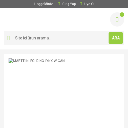
Hoşgeldiniz
Giriş Yap
Üye Ol
ARA