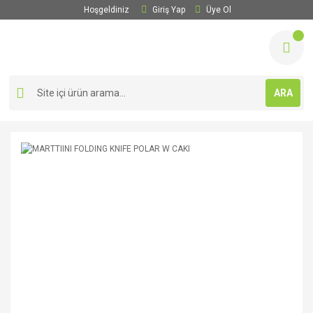
Hoşgeldiniz
Giriş Yap
Üye Ol
ARA