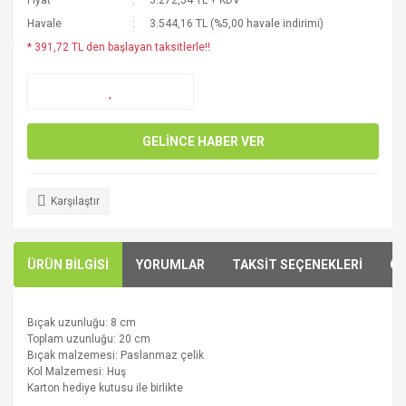
Fiyat
3.272,54 TL + KDV
Havale
3.544,16 TL (%5,00 havale indirimi)
* 391,72 TL den başlayan taksitlerle!!
GELİNCE HABER VER
Karşılaştır
ÜRÜN BİLGİSİ
YORUMLAR
TAKSİT SEÇENEKLERİ
ÖN
Bıçak
uzunluğu:
8 cm
Toplam
uzunluğu: 20
cm
Bıçak
malzemesi
: P
aslanmaz çelik
Kol Malzemesi:
H
uş
Ka
rton
hediye kutusu ile birlikte