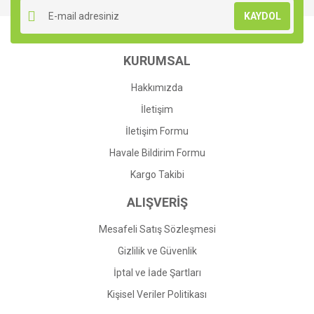
Ürün resmi kalitesiz, bozuk veya görüntülenemiyor.
KAYDOL
Ürün açıklamasında eksik bilgiler bulunuyor.
Ürün bilgilerinde hatalar bulunuyor.
KURUMSAL
Ürün fiyatı diğer sitelerden daha pahalı.
Bu ürüne benzer farklı alternatifler olmalı.
Hakkımızda
İletişim
İletişim Formu
Havale Bildirim Formu
Gönder
Kargo Takibi
ALIŞVERİŞ
Mesafeli Satış Sözleşmesi
Gizlilik ve Güvenlik
İptal ve İade Şartları
Kişisel Veriler Politikası