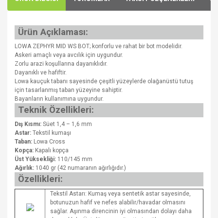
Ürün Açıklaması:
LOWA ZEPHYR MID WS BOT; konforlu ve rahat bir bot modelidir.
Askeri amaçlı veya avcılık için uygundur.
Zorlu arazi koşullarına dayanıklıdır.
Dayanıklı ve hafiftir.
Lowa kauçuk tabanı sayesinde çeşitli yüzeylerde olağanüstü tutuş
için tasarlanmış taban yüzeyine sahiptir.
Bayanların kullanımına uygundur.
Teknik Özellikleri:
Dış Kısmı:
Süet 1,4 – 1,6 mm
Astar:
Tekstil kumaşı
Taban:
Lowa Cross
Kopça:
Kapalı kopça
Üst Yüksekliği:
110/145 mm
Ağırlık:
1040 gr (42 numaranın ağırlığıdır.)
Özellikleri:
Tekstil Astarı: Kumaş veya sentetik astar sayesinde,
botunuzun hafif ve nefes alabilir/havadar olmasını
sağlar. Aşınma direncinin iyi olmasından dolayı daha