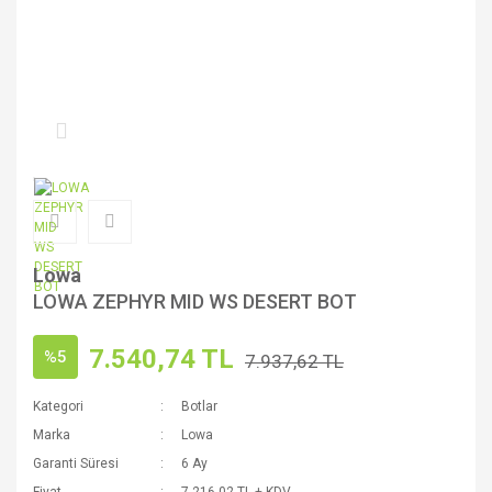
Lowa
LOWA ZEPHYR MID WS DESERT BOT
7.540,74 TL
%5
7.937,62 TL
Kategori
Botlar
Marka
Lowa
Garanti Süresi
6 Ay