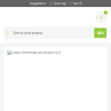
Hoşgeldiniz
Giriş Yap
Üye Ol
ARA