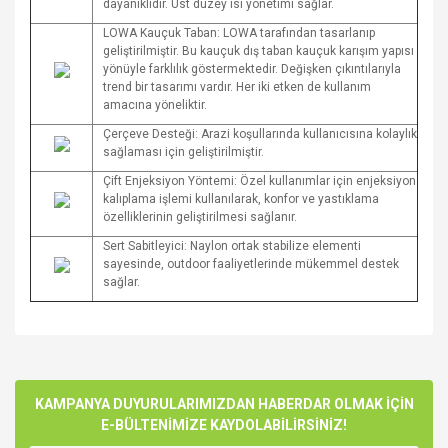
dayanıklıdır. Üst düzey ısı yönetimi sağlar.
LOWA Kauçuk Taban: LOWA tarafından tasarlanıp
geliştirilmiştir. Bu kauçuk dış taban kauçuk karışım yapısı
yönüyle farklılık göstermektedir. Değişken çıkıntılarıyla
trend bir tasarımı vardır. Her iki etken de kullanım
amacına yöneliktir.
Çerçeve Desteği: Arazi koşullarında kullanıcısına kolaylık
sağlaması için geliştirilmiştir.
Çift Enjeksiyon Yöntemi: Özel kullanımlar için enjeksiyon
kalıplama işlemi kullanılarak, konfor ve yastıklama
özelliklerinin geliştirilmesi sağlanır.
Sert Sabitleyici: Naylon ortak stabilize elementi
sayesinde, outdoor faaliyetlerinde mükemmel destek
sağlar.
Bu ürünün fiyat bilgisi, resim, ürün açıklamalarında ve diğer
konularda yetersiz gördüğünüz noktaları öneri formunu
Bu ürüne ilk yorumu siz yapın!
kullanarak tarafımıza iletebilirsiniz.
Görüş ve önerileriniz için teşekkür ederiz.
KAMPANYA DUYURULARIMIZDAN HABERDAR OLMAK İÇİN
E-BÜLTENİMİZE KAYDOLABİLİRSİNİZ!
Yorum Yaz