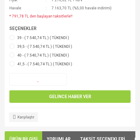
Fiyat
7.216,02 TL + KDV
Havale
7.163,70 TL (%5,00 havale indirimi)
* 791,78 TL den başlayan taksitlerle!!
SEÇENEKLER
39 - ( 7.540,74 TL ) ( TÜKENDİ )
39,5 - ( 7.540,74 TL ) ( TÜKENDİ )
40 - ( 7.540,74 TL ) ( TÜKENDİ )
41,5 - ( 7.540,74 TL ) ( TÜKENDİ )
GELİNCE HABER VER
Karşılaştır
ÜRÜN BİLGİSİ
YORUMLAR
TAKSİT SEÇENEKLERİ
ÖN