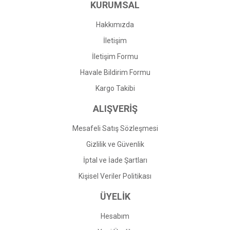
KURUMSAL
Ürün fiyatı diğer sitelerden daha pahalı.
Bu ürüne benzer farklı alternatifler olmalı.
Hakkımızda
İletişim
İletişim Formu
Havale Bildirim Formu
Gönder
Kargo Takibi
ALIŞVERİŞ
Mesafeli Satış Sözleşmesi
Gizlilik ve Güvenlik
İptal ve İade Şartları
Kişisel Veriler Politikası
ÜYELİK
Hesabım