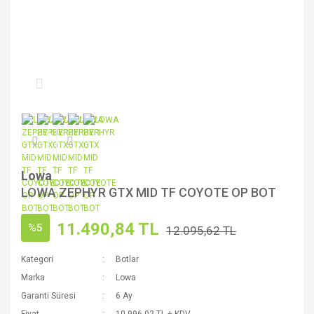
Lowa
LOWA ZEPHYR GTX MID TF COYOTE OP BOT
11.490,84 TL
%5
12.095,62 TL
Kategori
Botlar
Marka
Lowa
Garanti Süresi
6 Ay