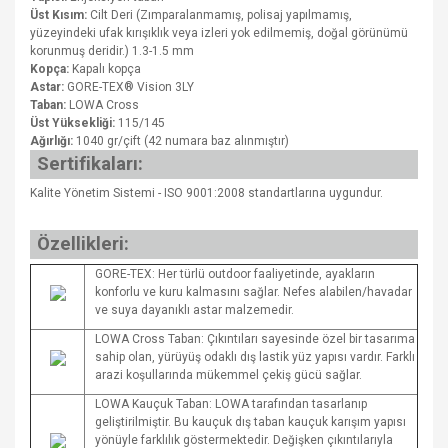
Üst Kısım:
Cilt Deri (Zımparalanmamış, polisaj yapılmamış,
yüzeyindeki ufak kırışıklık veya izleri yok edilmemiş, doğal görünümü
korunmuş deridir.) 1.3-1.5 mm
Kopça:
Kapalı kopça
Astar:
GORE-TEX® Vision 3LY
Taban:
LOWA Cross
Üst Yüksekliği:
115/145
Ağırlığı:
1040 gr/çift (42 numara baz alınmıştır)
Sertifikaları:
Kalite Yönetim Sistemi - ISO 9001:2008 standartlarına uygundur.
Özellikleri:
GORE-TEX: Her türlü outdoor faaliyetinde, ayakların
konforlu ve kuru kalmasını sağlar. Nefes alabilen/havadar
ve suya dayanıklı astar malzemedir.
LOWA Cross Taban: Çıkıntıları sayesinde özel bir tasarıma
sahip olan, yürüyüş odaklı dış lastik yüz yapısı vardır. Farklı
arazi koşullarında mükemmel çekiş gücü sağlar.
LOWA Kauçuk Taban: LOWA tarafından tasarlanıp
geliştirilmiştir. Bu kauçuk dış taban kauçuk karışım yapısı
yönüyle farklılık göstermektedir. Değişken çıkıntılarıyla