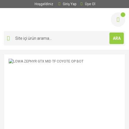
Hoşgeldiniz
Giriş Yap
Üye Ol
ARA