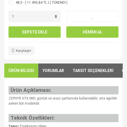
48,5 - ( 11.490,84 TL ) ( TÜKENDİ )
SEPETE EKLE
HEMEN AL
Karşılaştır
ÜRÜN BİLGİSİ
YORUMLAR
TAKSİT SEÇENEKLERİ
ÖN
Ürün Açıklaması:
ZEPHYR GTX MID; günlük ve arazi şartlarında kullanılabilir, orta ağırlıklı
askeri bot modelidir.
Teknik Özellikleri:
Yapısı:
Enjeksiyon taban