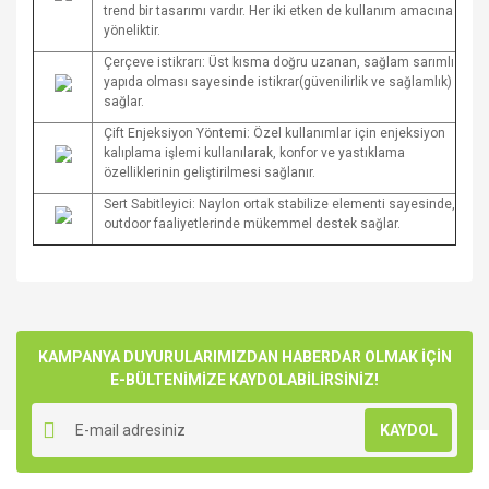
trend bir tasarımı vardır. Her iki etken de kullanım amacına
yöneliktir.
Çerçeve istikrarı: Üst kısma doğru uzanan, sağlam sarımlı
yapıda olması sayesinde istikrar(güvenilirlik ve sağlamlık)
sağlar.
Çift Enjeksiyon Yöntemi: Özel kullanımlar için enjeksiyon
kalıplama işlemi kullanılarak, konfor ve yastıklama
özelliklerinin geliştirilmesi sağlanır.
Sert Sabitleyici: Naylon ortak stabilize elementi sayesinde,
outdoor faaliyetlerinde mükemmel destek sağlar.
Bu ürünün fiyat bilgisi, resim, ürün açıklamalarında ve diğer
konularda yetersiz gördüğünüz noktaları öneri formunu
Bu ürüne ilk yorumu siz yapın!
kullanarak tarafımıza iletebilirsiniz.
Görüş ve önerileriniz için teşekkür ederiz.
KAMPANYA DUYURULARIMIZDAN HABERDAR OLMAK İÇİN
E-BÜLTENİMİZE KAYDOLABİLİRSİNİZ!
Yorum Yaz
Ürün resmi kalitesiz, bozuk veya görüntülenemiyor.
KAYDOL
Ürün açıklamasında eksik bilgiler bulunuyor.
Ürün bilgilerinde hatalar bulunuyor.