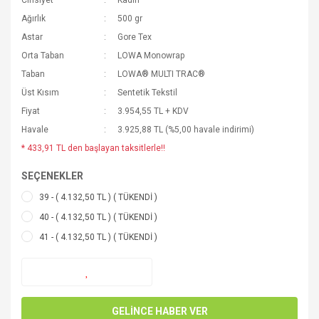
Cinsiyet
Kadın
Ağırlık
500 gr
Astar
Gore Tex
Orta Taban
LOWA Monowrap
Taban
LOWA® MULTI TRAC®
Üst Kısım
Sentetik Tekstil
Fiyat
3.954,55 TL + KDV
Havale
3.925,88 TL (%5,00 havale indirimi)
* 433,91 TL den başlayan taksitlerle!!
SEÇENEKLER
39 - ( 4.132,50 TL ) ( TÜKENDİ )
40 - ( 4.132,50 TL ) ( TÜKENDİ )
41 - ( 4.132,50 TL ) ( TÜKENDİ )
GELİNCE HABER VER