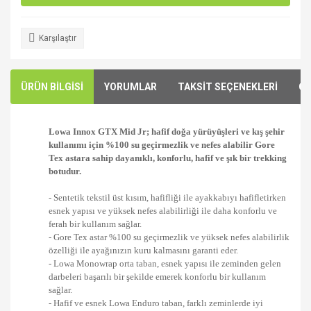
Karşılaştır
ÜRÜN BİLGİSİ
YORUMLAR
TAKSİT SEÇENEKLERİ
ÖN
Lowa Innox GTX Mid Jr; hafif doğa yürüyüşleri ve kış şehir
kullanımı için %100 su geçirmezlik ve nefes alabilir Gore
Tex astara sahip dayanıklı, konforlu, hafif ve şık bir trekking
botudur.
- Sentetik tekstil üst kısım, hafifliği ile ayakkabıyı hafifletirken
esnek yapısı ve yüksek nefes alabilirliği ile daha konforlu ve
ferah bir kullanım sağlar.
- Gore Tex astar %100 su geçirmezlik ve yüksek nefes alabilirlik
özelliği ile ayağınızın kuru kalmasını garanti eder.
- Lowa Monowrap orta taban, esnek yapısı ile zeminden gelen
darbeleri başarılı bir şekilde emerek konforlu bir kullanım
sağlar.
- Hafif ve esnek Lowa Enduro taban, farklı zeminlerde iyi