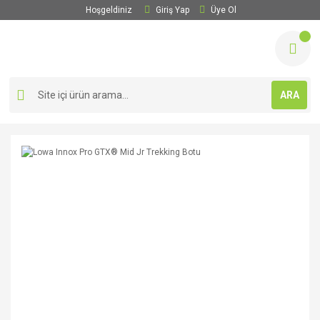
Hoşgeldiniz
Giriş Yap
Üye Ol
ARA