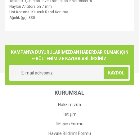
Tabanlık
:
Çıkarılabilir ve
Transpirable
Mikrofiber
®
Naylon
Antitorsion
7 mm
Üst Koruma
:
Kauçuk
Rand
Koruma
Ağırlık (
gr
): 830
Bu ürünün fiyat bilgisi, resim, ürün açıklamalarında ve diğer
konularda yetersiz gördüğünüz noktaları öneri formunu
Bu ürüne ilk yorumu siz yapın!
kullanarak tarafımıza iletebilirsiniz.
Görüş ve önerileriniz için teşekkür ederiz.
KAMPANYA DUYURULARIMIZDAN HABERDAR OLMAK İÇİN
E-BÜLTENİMİZE KAYDOLABİLİRSİNİZ!
Yorum Yaz
Ürün resmi kalitesiz, bozuk veya görüntülenemiyor.
KAYDOL
Ürün açıklamasında eksik bilgiler bulunuyor.
Ürün bilgilerinde hatalar bulunuyor.
KURUMSAL
Ürün fiyatı diğer sitelerden daha pahalı.
Bu ürüne benzer farklı alternatifler olmalı.
Hakkımızda
İletişim
İletişim Formu
Havale Bildirim Formu