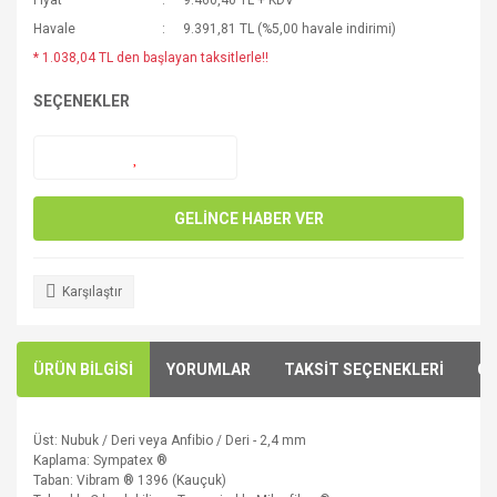
Fiyat
9.460,40 TL + KDV
Havale
9.391,81 TL (%5,00 havale indirimi)
* 1.038,04 TL den başlayan taksitlerle!!
SEÇENEKLER
GELİNCE HABER VER
Karşılaştır
ÜRÜN BİLGİSİ
YORUMLAR
TAKSİT SEÇENEKLERİ
ÖN
Üst
:
Nubuk
/
Deri veya
Anfibio
/ Deri -
2,4 mm
Kaplama
:
Sympatex
®
Taban
:
Vibram ®
1396 (
Kauçuk)