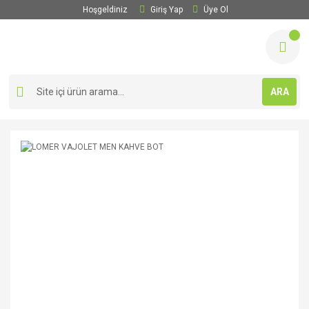
Hoşgeldiniz
Giriş Yap
Üye Ol
ARA