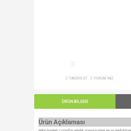
TAVSİYE ET
YORUM YAZ
ÜRÜN BİLGİSİ
Ürün Açıklaması
Hike modeli, Lizard'ın ağırlık oranına göre en iyi performan