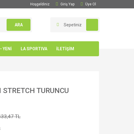
Hoşgeldiniz
Giriş Yap
Üye Ol
ARA
Sepetiniz
 YENİ
LA SPORTIVA
İLETİŞİM
HI STRETCH TURUNCU
433,47 TL
x