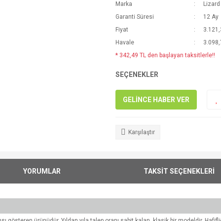
Marka
Lizard
Garanti Süresi
12 Ay
Fiyat
3.121,
Havale
3.098,
* 342,49 TL den başlayan taksitlerle!!
SEÇENEKLER
GELİNCE HABER VER
Karşılaştır
YORUMLAR
TAKSİT SEÇENEKLERİ
sı gösteren ürünüdür. Yıldan yıla talep oranı sabit kalan, klasik bir modeldir. Hafifl