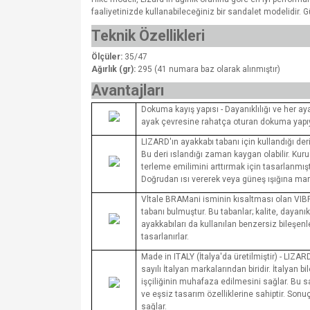
faaliyetinizde kullanabileceğiniz bir sandalet modelidir. G
Teknik Özellikleri
Ölçüler:
35/47
Ağırlık (gr):
295 (41 numara baz olarak alınmıştır)
Avantajları
Dokuma kayış yapısı - Dayanıklılığı ve he
ayak çevresine rahatça oturan dokuma yapıya 
LIZARD'ın ayakkabı tabanı için kullandığı deri
Bu deri ıslandığı zaman kaygan olabilir. Kuru
terleme emilimini arttırmak için tasarlanmışt
Doğrudan ısı vererek veya güneş ışığına mar
Vltale BRAMani isminin kısaltması olan VIB
tabanı bulmuştur. Bu tabanlar; kalite, dayanık
ayakkabıları da kullanılan benzersiz bileşen
tasarlanırlar.
Made in ITALY (İtalya'da üretilmiştir) - LIZAR
sayılı İtalyan markalarından biridir. İtalyan bil
işçiliğinin muhafaza edilmesini sağlar. Bu sa
ve eşsiz tasarım özelliklerine sahiptir. Son
sağlar.