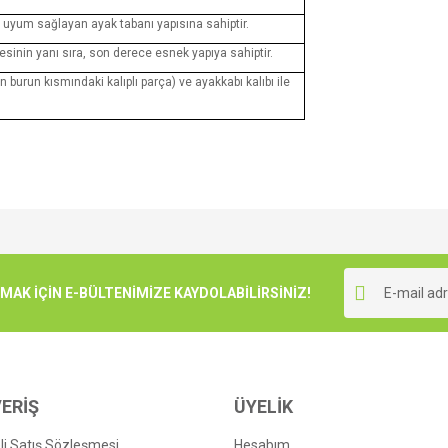
r uyum sağlayan ayak tabanı yapısına sahiptir.
esinin yanı sıra, son derece esnek yapıya sahiptir.
urun kısmındaki kalıplı parça) ve ayakkabı kalıbı ile
e diğer konularda yetersiz gördüğünüz noktaları öneri formunu kullanarak tarafımı
Bu ürüne ilk yorumu siz yapın!
r.
K İÇİN E-BÜLTENİMİZE KAYDOLABİLİRSİNİZ!
Yorum Yaz
ERİŞ
ÜYELİK
i Satış Sözleşmesi
Hesabım