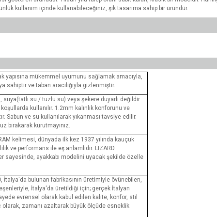
ünlük kullanım içinde kullanabileceğiniz, şık tasarıma sahip bir üründür.
r ayak yapısına mükemmel uyumunu sağlamak amacıyla,
sahiptir ve taban aracılığıyla gizlenmiştir.
, suya(tatlı su / tuzlu su) veya şekere duyarlı değildir.
 koşullarda kullanılır. 1.2mm kalınlık konforunu ve
ır. Sabun ve su kullanılarak yıkanması tavsiye edilir.
uz bırakarak kurutmayınız.
RAM kelimesi, dünyada ilk kez 1937 yılında kauçuk
lılık ve performans ile eş anlamlıdır. LIZARD
ler sayesinde, ayakkabı modelini uyacak şekilde özelle
D, İtalya'da bulunan fabrikasının üretimiyle övünebilen,
eşenleriyle, İtalya'da üretildiği için; gerçek İtalyan
yede evrensel olarak kabul edilen kalite, konfor, stil
uç olarak, zamanı azaltarak büyük ölçüde esneklik