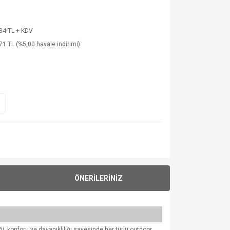
34 TL + KDV
71 TL (%5,00 havale indirimi)
ÖNERİLERİNİZ
iği, konforu ve dayanıklılığı sayesinde her türlü outdoor