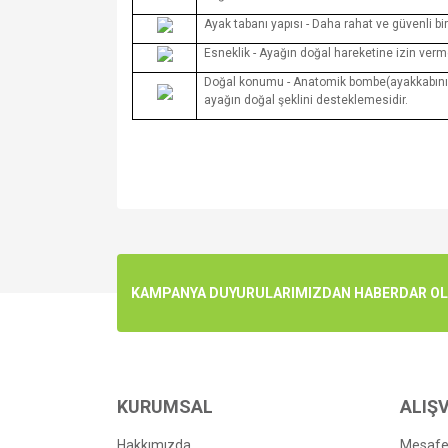
Ayak tabanı yapısı - Daha rahat ve güvenli bi
Esneklik - Ayağın doğal hareketine izin verm
Doğal konumu - Anatomik bombe(ayakkabının b
ayağın doğal şeklini desteklemesidir.
Bu ürünün fiyat bilgisi, resim, ürün açıklamalarında v
Görüş ve önerileriniz için teşekkür ederiz.
Ürün resmi kalitesiz, bozuk veya görüntülenemiyo
KAMPANYA DUYURULARIMIZDAN HABERDAR OLMA
Ürün açıklamasında eksik bilgiler bulunuyor.
Ürün bilgilerinde hatalar bulunuyor.
Ürün fiyatı diğer sitelerden daha pahalı.
Bu ürüne benzer farklı alternatifler olmalı.
KURUMSAL
ALIŞV
Hakkımızda
Mesafel