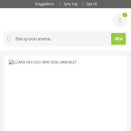
Hoşgeldiniz
Giriş Yap
Üye Ol
ARA