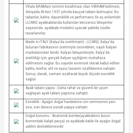
Vltale BRAMani isminin kısaltması olan VIBRAM kelimesi,
dünyada ilk kez 1937 yılında kauçuk tabanı bulmuştur. Bu
tabanlar; kalite, dayanıklılık ve performans ile eş anlamlıdır.
LIZARD ayakkabılarıda kullanılan benzersiz bileşenler
sayesinde, ayakkabı modelini uyacak şekilde özelle
tasarlanırlar.
Made in ITALY (İtalya'da üretilmiştir) - LIZARD, İtalya'da
bulunan fabrikasının üretimiyle övünebilen, sayılı İtalyan
markalarından biridir. İtalyan bileşenleriyle, İtalya'da
üretildiği için; gerçek İtalyan işçiliğinin muhafaza
edilmesini sağlar. Bu sayede evrensel olarak kabul edilen
kalite, konfor, stil ve eşsiz tasarım özelliklerine sahiptir.
Sonuç olarak, zamanı azaltarak büyük ölçüde esneklik
sağlar.
Ayak tabanı yapısı - Daha rahat ve güvenli bir uyum
sağlayan ayak tabanı yapısına sahiptir.
Esneklik - Ayağın doğal hareketine izin vermesinin yanı
sıra, son derece esnek yapıya sahiptir.
Doğal konumu - Anatomik bombe(ayakkabının burun
kısmındaki kalıplı parça) ve ayakkabı kalıbı ile ayağın doğal
şeklini desteklemesidir.