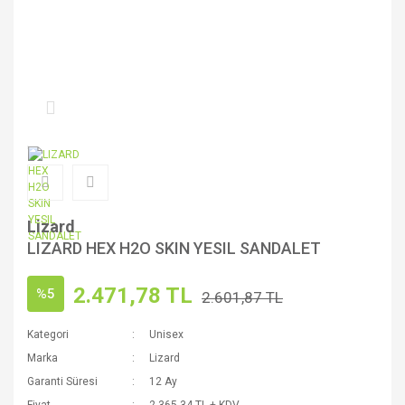
Lizard
LIZARD HEX H2O SKIN YESIL SANDALET
2.471,78 TL
%5
2.601,87 TL
Kategori
Unisex
Marka
Lizard
Garanti Süresi
12 Ay