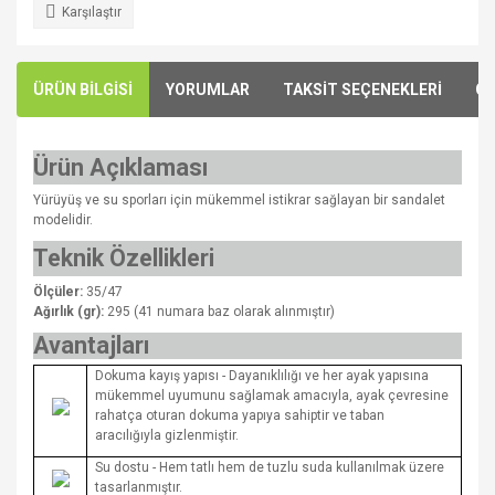
Karşılaştır
ÜRÜN BİLGİSİ
YORUMLAR
TAKSİT SEÇENEKLERİ
ÖN
Ürün Açıklaması
Yürüyüş ve su sporları için mükemmel istikrar sağlayan bir sandalet
modelidir.
Teknik Özellikleri
Ölçüler:
35/47
Ağırlık (gr):
295 (41 numara baz olarak alınmıştır)
Avantajları
Dokuma kayış yapısı - Dayanıklılığı ve her ayak yapısına
mükemmel uyumunu sağlamak amacıyla, ayak çevresine
rahatça oturan dokuma yapıya sahiptir ve taban
aracılığıyla gizlenmiştir.
Su dostu - Hem tatlı hem de tuzlu suda kullanılmak üzere
tasarlanmıştır.