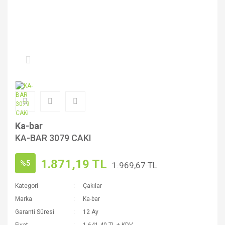
Ka-bar
KA-BAR 3079 CAKI
1.871,19 TL
%5
1.969,67 TL
Kategori
Çakılar
Marka
Ka-bar
Garanti Süresi
12 Ay