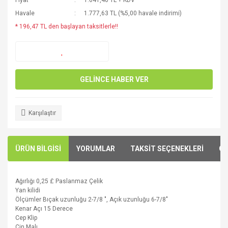
Fiyat
1.641,40 TL + KDV
Havale
1.777,63 TL (%5,00 havale indirimi)
* 196,47 TL den başlayan taksitlerle!!
GELİNCE HABER VER
Karşılaştır
ÜRÜN BİLGİSİ
YORUMLAR
TAKSİT SEÇENEKLERİ
ÖN
Ağırlığı
0,25 £
Paslanmaz Çelik
Yan
kilidi
Ölçümler
Bıçak uzunluğu
2-7/8
"
,
Açık
uzunluğu
6-7/8"
Kenar
Açı
15
Derece
Cep
Klip
Çin Malı