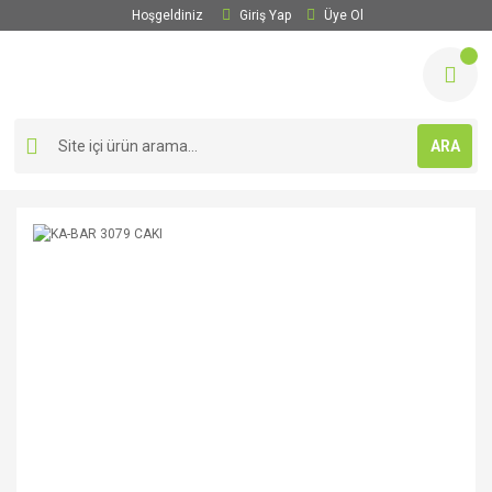
Hoşgeldiniz
Giriş Yap
Üye Ol
ARA