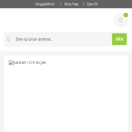
Hoşgeldiniz
Giriş Yap
Üye Ol
ARA