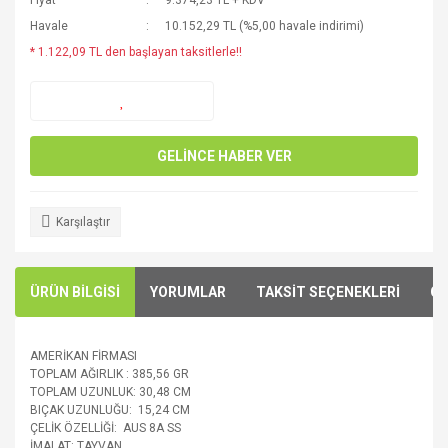
Fiyat
9.374,23 TL + KDV
Havale
10.152,29 TL (%5,00 havale indirimi)
* 1.122,09 TL den başlayan taksitlerle!!
GELİNCE HABER VER
Karşılaştır
ÜRÜN BİLGİSİ
YORUMLAR
TAKSİT SEÇENEKLERİ
ÖN
AMERİKAN FİRMASI
TOPLAM AĞIRLIK : 385,56 GR
TOPLAM UZUNLUK: 30,48 CM
BIÇAK UZUNLUĞU: 15,24 CM
ÇELİK ÖZELLİĞİ: AUS 8A SS
İMALAT: TAYVAN