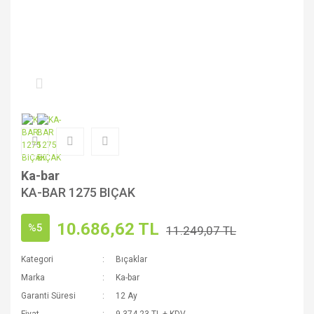
Ka-bar
KA-BAR 1275 BIÇAK
10.686,62 TL
%5
11.249,07 TL
Kategori
Bıçaklar
Marka
Ka-bar
Garanti Süresi
12 Ay