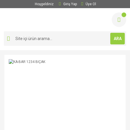
Hoşgeldiniz
Giriş Yap
Üye Ol
ARA