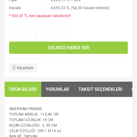
Fiyat
4.206,13 TL + KDV
Havale
4.555,23 TL (%5,00 havale indirimi)
* 503,47 TL den başlayan taksitlerle!!
GELİNCE HABER VER
Karşılaştır
ÜRÜN BİLGİSİ
YORUMLAR
TAKSİT SEÇENEKLERİ
ÖN
AMERİKAN FİRMASI
TOPLAM AĞIRLIK : 113,40 GR
TOPLAM UZUNLUK: 18 CM
BIÇAK UZUNLUĞU: 6, 50 CM
ÇELİK ÖZELLİĞİ: DIN 1.4116 ss
İMALAT: TAYVAN