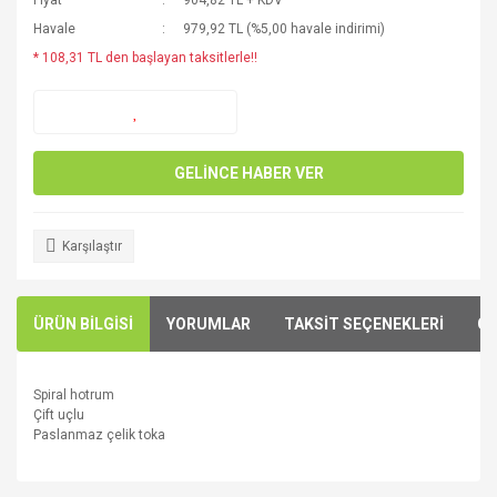
Fiyat
904,82 TL + KDV
Havale
979,92 TL (%5,00 havale indirimi)
* 108,31 TL den başlayan taksitlerle!!
GELİNCE HABER VER
Karşılaştır
ÜRÜN BİLGİSİ
YORUMLAR
TAKSİT SEÇENEKLERİ
ÖN
Spiral hotrum
Çift uçlu
P
aslanmaz çelik toka
Bu ürünün fiyat bilgisi, resim, ürün açıklamalarında ve diğer