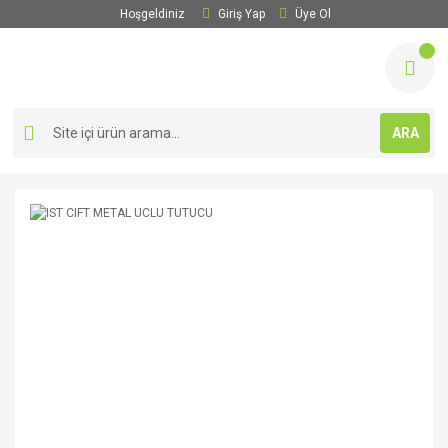
Hoşgeldiniz
Giriş Yap
Üye Ol
ARA