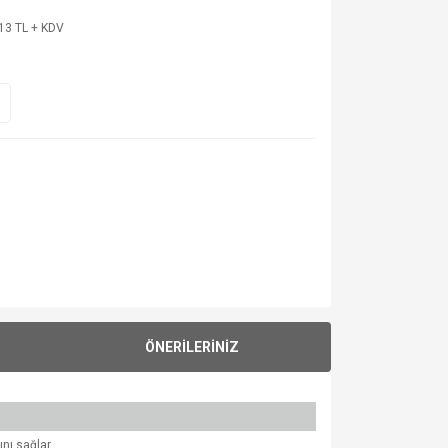
13 TL + KDV
ÖNERİLERİNİZ
nı sağlar.