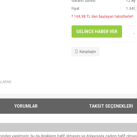
Garanti Süresi
12 Ay
Fiyat
1.341,
* 168,98 TL den başlayan taksitlerle!!
GELİNCE HABER VER
Karşılaştır
ALARMI
YORUMLAR
TAKSİT SEÇENEKLERİ
nden yapılmıştır, bu da direklerin hafif olmasını ve dolayısıyla çadırın hafif olması