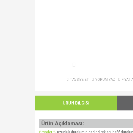
TAVSİYE ET
YORUM YAZ
FİYAT 
ÜRÜN BİLGİSİ
Ürün Açıklaması:
Bronder 2-
uzunluk duralumin çadır direkleri hafif duralumi