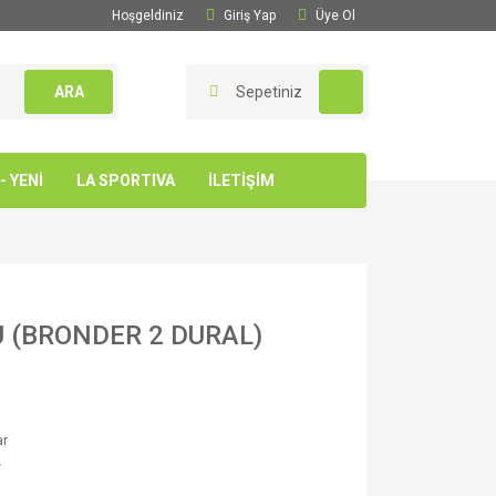
Hoşgeldiniz
Giriş Yap
Üye Ol
ARA
Sepetiniz
 YENİ
LA SPORTIVA
İLETİŞİM
 (BRONDER 2 DURAL)
ar
Y