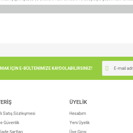
e diğer konularda yetersiz gördüğünüz noktaları öneri formunu kullanarak tarafımı
Bu ürüne ilk yorumu siz yapın!
r.
K İÇİN E-BÜLTENİMİZE KAYDOLABİLİRSİNİZ!
Yorum Yaz
ERİŞ
ÜYELİK
i Satış Sözleşmesi
Hesabım
 ve Güvenlik
Yeni Üyelik
 İade Şartları
Üye Girişi