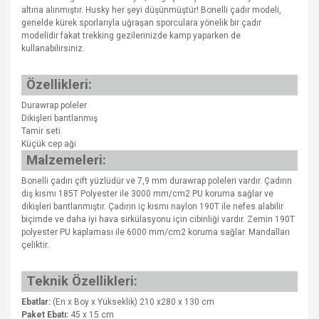
altına alınmıştır. Husky her şeyi düşünmüştür! Bonelli çadır modeli,
genelde kürek sporlarıyla uğraşan sporculara yönelik bir çadır
modelidir fakat trekking gezilerinizde kamp yaparken de
kullanabilirsiniz.
Özellikleri:
Durawrap poleler
Dikişleri bantlanmış
Tamir seti
Küçük cep ağı
Malzemeleri:
Bonelli çadırı çift yüzlüdür ve 7,9 mm durawrap poleleri vardır. Çadırın
dış kısmı 185T Polyester ile 3000 mm/cm2 PU koruma sağlar ve
dikişleri bantlanmıştır. Çadırın iç kısmı naylon 190T ile nefes alabilir
biçimde ve daha iyi hava sirkülasyonu için cibinliği vardır. Zemin 190T
polyester PU kaplaması ile 6000 mm/cm2 koruma sağlar. Mandalları
çeliktir.
Teknik Özellikleri:
Ebatlar:
(En x Boy x Yükseklik) 210 x280 x 130 cm
Paket Ebatı:
45 x 15 cm