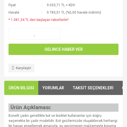
Fiyat
9.033,71 TL + KDV
Havale
9.783,51 TL (%5,00 havale indirimi)
* 1.081,34 TL den başlayan taksitlerle!!
GELİNCE HABER VER
Karşılaştır
ÜRÜN BİLGİSİ
YORUMLAR
TAKSİT SEÇENEKLERİ
ÖN
Ürün Açıklaması:
Bonelli çadırı genellikle bot ve bisiklet kullananlar için doğru
seçenekte bir çadır modelidir. Bot gezilerinizde oluşabilecek herhangi
bir hasarı engellemek amacıyla, su geçirmeyen malzemeyle koruma