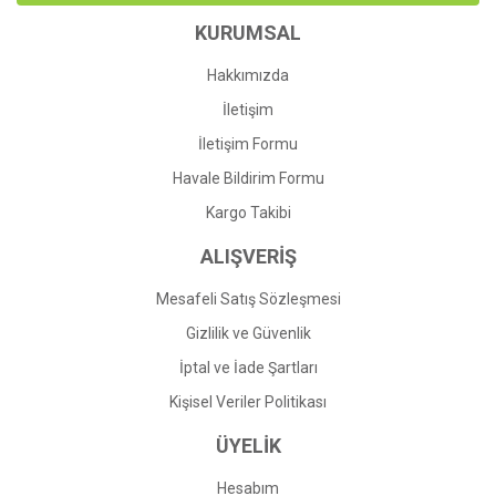
Ürün bilgilerinde hatalar bulunuyor.
KURUMSAL
Ürün fiyatı diğer sitelerden daha pahalı.
Bu ürüne benzer farklı alternatifler olmalı.
Hakkımızda
İletişim
İletişim Formu
Havale Bildirim Formu
Gönder
Kargo Takibi
ALIŞVERİŞ
Mesafeli Satış Sözleşmesi
Gizlilik ve Güvenlik
İptal ve İade Şartları
Kişisel Veriler Politikası
ÜYELİK
Hesabım