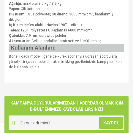
Ağırlığı:
min./total 3,5 kg / 3,9 kg
Yapısı:
Çift katmanlı çadır
Dış Kısım:
185T polyester, su direnci 3000 mm/cm², bantlanmış
dikişler
İç Kısım:
Nefes alabilir Naylon 190T + cibinlik
Taban:
190T Polyester PU kaplamalı 6000 mm/cm²
Çubuklar:
7,9 mm durawrap poleler
Aksesuarlar:
Çelik mandallar, tamir seti ve küçük cep ağı
Kullanım Alanları:
Bonelli çadır modeli, genelde kürek sporlarıyla uğraşan sporculara
yönelik bir çadır modelidir fakat trekking gezilerinizde kamp yaparken
de kullanabilirsiniz.
Bu ürünün fiyat bilgisi, resim, ürün açıklamalarında ve diğer
konularda yetersiz gördüğünüz noktaları öneri formunu
Bu ürüne ilk yorumu siz yapın!
kullanarak tarafımıza iletebilirsiniz.
Görüş ve önerileriniz için teşekkür ederiz.
KAMPANYA DUYURULARIMIZDAN HABERDAR OLMAK İÇİN
E-BÜLTENİMİZE KAYDOLABİLİRSİNİZ!
Yorum Yaz
Ürün resmi kalitesiz, bozuk veya görüntülenemiyor.
KAYDOL
Ürün açıklamasında eksik bilgiler bulunuyor.