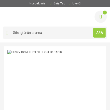
Hoşgeldiniz
Giriş Yap
Üye Ol
ARA