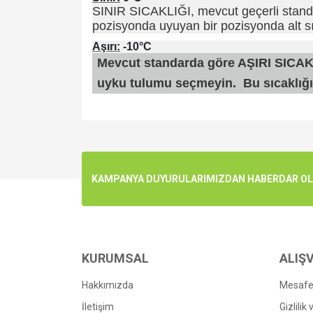
SINIR SICAKLIĞI, mevcut geçerli standar
pozisyonda uyuyan bir pozisyonda alt sı
Aşırı:
-10°C
Mevcut standarda göre AŞIRI SICAKLI
uyku tulumu seçmeyin. Bu sıcaklığın
Bu ürünün fiyat bilgisi, resim, ürün açıklamalarında v
Görüş ve önerileriniz için teşekkür ederiz.
Ürün resmi kalitesiz, bozuk veya görüntülenemiyo
KAMPANYA DUYURULARIMIZDAN HABERDAR OLMA
Ürün açıklamasında eksik bilgiler bulunuyor.
Ürün bilgilerinde hatalar bulunuyor.
Ürün fiyatı diğer sitelerden daha pahalı.
Bu ürüne benzer farklı alternatifler olmalı.
KURUMSAL
ALIŞV
Hakkımızda
Mesafel
İletişim
Gizlilik