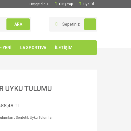
Hoşgeldiniz
Giriş Yap
Üye Ol
ARA
Sepetiniz
 YENİ
LA SPORTIVA
İLETİŞİM
OR UYKU TULUMU
588,48 TL
ulumları
,
Sentetik Uyku Tulumları
Y