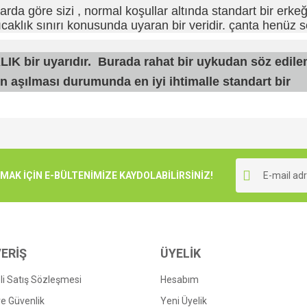
da göre sizi , normal koşullar altında standart bir erkeğ
caklık sınırı konusunda uyaran bir veridir. çanta henüz 
K bir uyarıdır. Burada rahat bir uykudan söz edilem
 aşılması durumunda en iyi ihtimalle standart bir
e diğer konularda yetersiz gördüğünüz noktaları öneri formunu kullanarak tarafımı
Bu ürüne ilk yorumu siz yapın!
r.
K İÇİN E-BÜLTENİMİZE KAYDOLABİLİRSİNİZ!
Yorum Yaz
ERİŞ
ÜYELİK
i Satış Sözleşmesi
Hesabım
 ve Güvenlik
Yeni Üyelik