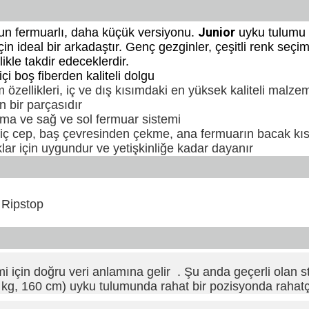
Junior
n fermuarlı, daha küçük versiyonu.
uyku tulumu 
n ideal bir arkadaştır. Genç gezginler, çeşitli renk seçim
kle takdir edeceklerdir.
çi boş fiberden kaliteli dolgu
m özellikleri, iç ve dış kısımdaki en yüksek kaliteli malzeme
n bir parçasıdır
ma ve sağ ve sol fermuar sistemi
e iç cep, baş çevresinden çekme, ana fermuarın bacak k
ar için uygundur ve yetişkinliğe kadar dayanır
 Ripstop
in doğru veri anlamına gelir . Şu anda geçerli olan st
 60 kg, 160 cm) uyku tulumunda rahat bir pozisyonda raha