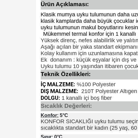
Ürün Açıklaması:
Klasik mumya uyku tulumunun daha uzu
klasik kamplarda daha büyük çocuklar içi
uyku tulumunun makul boyutlarını kesinli
Mükemmel termal konfor için 1 kanallı i
Yüksek direnç, nefes alabilirlik ve yalıtı
Aşağı açılan bir yaka standart ekipmanı
Kolay kullanım için uzunlamasına kapat
Ek donanım : küçük eşyalar için dış v
Uyku tulumu 10 yaşından itibaren çocukl
Teknik Özellikleri:
İÇ MALZEME:
%100 Polyester
DIŞ MALZEME:
210T Polyester Altıgen
DOLGU:
1 kanallı içi boş fiber
Sıcaklık Değerleri:
Konfor:
5°C
KONFOR SICAKLIĞI uyku tulumu seçimi iç
sıcaklıkta standart bir kadın (25 yaş,
Sınır:
0°C