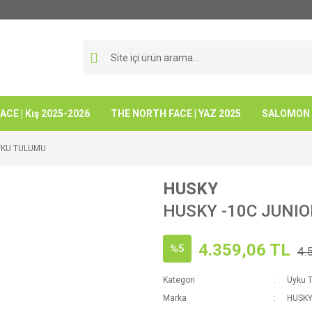
CE | Kış 2025-2026
THE NORTH FACE | YAZ 2025
SALOMON -
YKU TULUMU
HUSKY
HUSKY -10C JUNI
4.359,06 TL
%5
4.
Kategori
Uyku T
Marka
HUSK