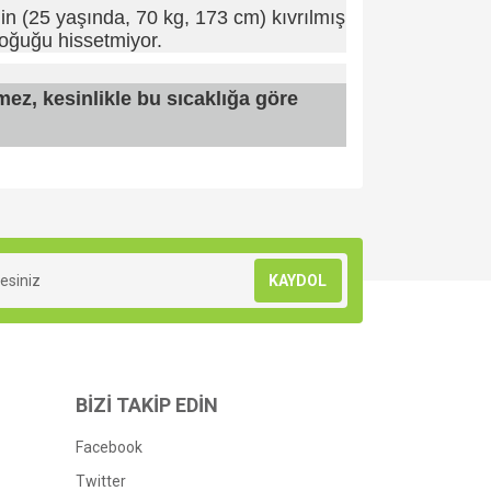
in (25 yaşında, 70 kg, 173 cm) kıvrılmış
soğuğu hissetmiyor.
ez, kesinlikle bu sıcaklığa göre
za iletebilirsiniz.
KAYDOL
BİZİ TAKİP EDİN
Facebook
Twitter