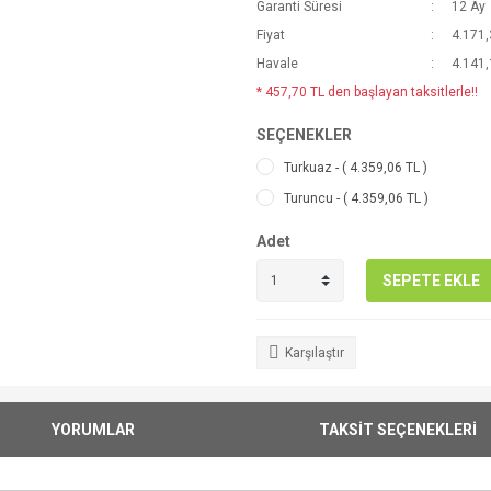
Garanti Süresi
12 Ay
Fiyat
4.171,
Havale
4.141,
* 457,70 TL den başlayan taksitlerle!!
SEÇENEKLER
Turkuaz - ( 4.359,06 TL )
Turuncu - ( 4.359,06 TL )
Adet
SEPETE EKLE
Karşılaştır
YORUMLAR
TAKSİT SEÇENEKLERİ