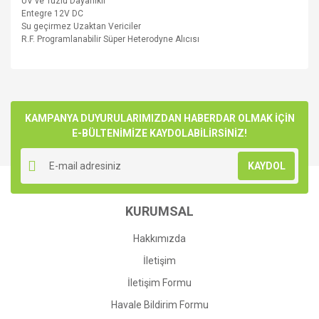
UV
ve
Tuzlu
Dayanıklı
Entegre
12V
DC
Su geçirmez Uzaktan
Vericiler
R.F.
Programlanabilir
Süper Heterodyne
Alıcısı
Bu ürünün fiyat bilgisi, resim, ürün açıklamalarında ve diğer
konularda yetersiz gördüğünüz noktaları öneri formunu
Bu ürüne ilk yorumu siz yapın!
kullanarak tarafımıza iletebilirsiniz.
Görüş ve önerileriniz için teşekkür ederiz.
KAMPANYA DUYURULARIMIZDAN HABERDAR OLMAK İÇİN
E-BÜLTENİMİZE KAYDOLABİLİRSİNİZ!
Yorum Yaz
Ürün resmi kalitesiz, bozuk veya görüntülenemiyor.
KAYDOL
Ürün açıklamasında eksik bilgiler bulunuyor.
Ürün bilgilerinde hatalar bulunuyor.
KURUMSAL
Ürün fiyatı diğer sitelerden daha pahalı.
Bu ürüne benzer farklı alternatifler olmalı.
Hakkımızda
İletişim
İletişim Formu
Havale Bildirim Formu