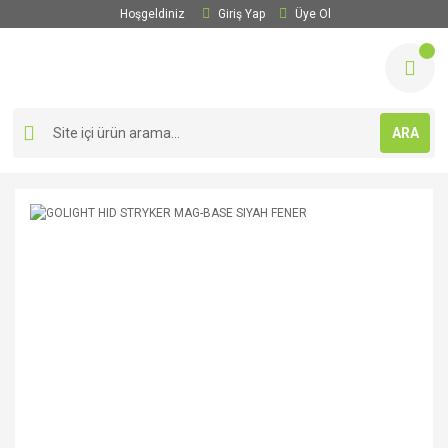
Hoşgeldiniz
Giriş Yap
Üye Ol
ARA