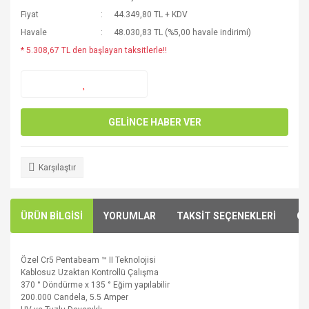
Fiyat
44.349,80 TL + KDV
Havale
48.030,83 TL (%5,00 havale indirimi)
* 5.308,67 TL den başlayan taksitlerle!!
GELİNCE HABER VER
Karşılaştır
ÜRÜN BİLGİSİ
YORUMLAR
TAKSİT SEÇENEKLERİ
ÖN
Özel
Cr5
Pentabeam
™
II
Teknolojisi
Kablosuz Uzaktan
Kontrollü Çalışma
370
°
Döndürme
x 135
°
Eğim
yapılabilir
200.000
Candela
,
5.5
Amper