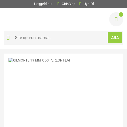
Hoşgeldiniz
Giriş Yap
Üye Ol
ARA