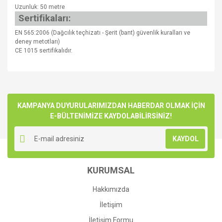
Uzunluk: 50 metre
Sertifikaları:
EN 565:2006 (Dağcılık teçhizatı - Şerit (bant) güvenlik kuralları ve
deney metotları)
CE 1015 sertifikalıdır.
Bu ürünün fiyat bilgisi, resim, ürün açıklamalarında ve diğer
konularda yetersiz gördüğünüz noktaları öneri formunu
Bu ürüne ilk yorumu siz yapın!
kullanarak tarafımıza iletebilirsiniz.
Görüş ve önerileriniz için teşekkür ederiz.
KAMPANYA DUYURULARIMIZDAN HABERDAR OLMAK İÇİN
E-BÜLTENİMİZE KAYDOLABİLİRSİNİZ!
Yorum Yaz
Ürün resmi kalitesiz, bozuk veya görüntülenemiyor.
KAYDOL
Ürün açıklamasında eksik bilgiler bulunuyor.
Ürün bilgilerinde hatalar bulunuyor.
KURUMSAL
Ürün fiyatı diğer sitelerden daha pahalı.
Bu ürüne benzer farklı alternatifler olmalı.
Hakkımızda
İletişim
İletişim Formu