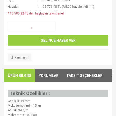
Fiyat
96.475,90 TL + KDV
Havale
95.776,45 TL (%5,00 havale indirimi)
* 10.585,82 TL den başlayan taksitlerle!!
GELİNCE HABER VER
Karşılaştır
ÜRÜN BİLGİSİ
YORUMLAR
TAKSİT SEÇENEKLERİ
ÖN
Teknik Özellikleri:
Genişlik: 19 mm
Mukavemet: min. 15 kn
Ağırlık: 34 g/m
Malzeme: %100 PAD