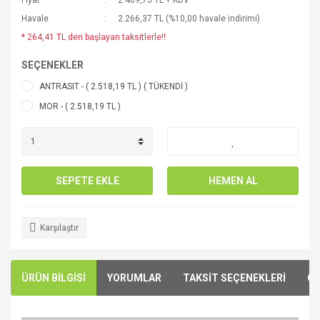
Fiyat
2.409,75 TL + KDV
Havale
2.266,37 TL (%10,00 havale indirimi)
* 264,41 TL den başlayan taksitlerle!!
SEÇENEKLER
ANTRASIT - ( 2.518,19 TL ) ( TÜKENDİ )
MOR - ( 2.518,19 TL )
SEPETE EKLE
HEMEN AL
Karşılaştır
ÜRÜN BİLGİSİ
YORUMLAR
TAKSİT SEÇENEKLERİ
ÖN