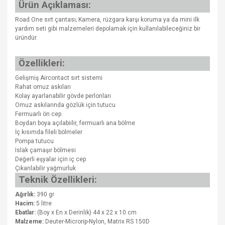
Ürün Açıklaması:
Road One sırt çantası; Kamera, rüzgara karşı koruma ya da mini ilk
yardım seti gibi malzemeleri depolamak için kullanılabileceğiniz bir
üründür.
Özellikleri:
Gelişmiş Aircontact sırt sistemi
Rahat omuz askıları
Kolay ayarlanabilir gövde perlonları
Omuz askılarında gözlük için tutucu
Fermuarlı ön cep
Boydan boya açılabiilir, fermuarlı ana bölme
İç kısımda fileli bölmeler
Pompa tutucu
Islak çamaşır bölmesi
Değerli eşyalar için iç cep
Çıkarılabilir yağmurluk
Teknik Özellikleri:
Ağırlık:
390 gr
Hacim:
5 litre
Ebatlar:
(Boy x En x Derinlik) 44 x 22 x 10 cm
Malzeme:
Deuter-Microrip-Nylon, Matrix RS 150D