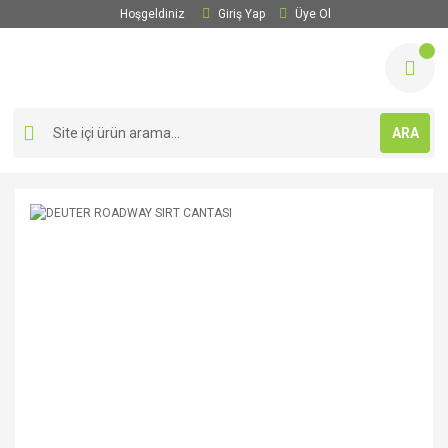
Hoşgeldiniz
Giriş Yap
Üye Ol
ARA