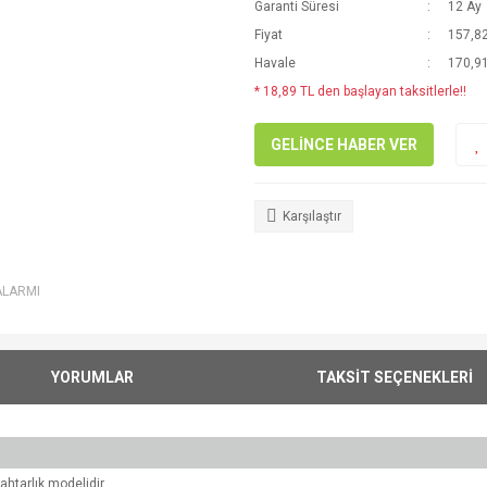
Garanti Süresi
12 Ay
Fiyat
157,82
Havale
170,91
* 18,89 TL den başlayan taksitlerle!!
GELİNCE HABER VER
Karşılaştır
ALARMI
YORUMLAR
TAKSİT SEÇENEKLERİ
htarlık modelidir.