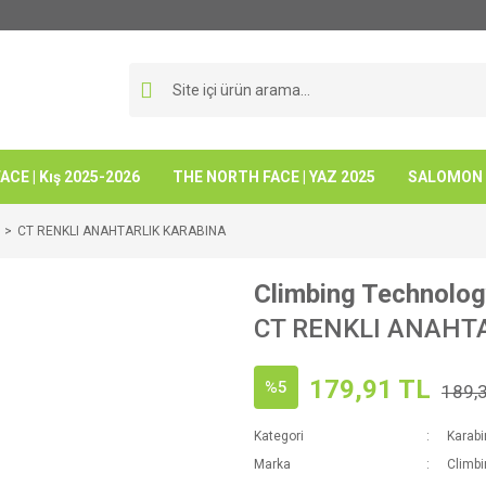
CE | Kış 2025-2026
THE NORTH FACE | YAZ 2025
SALOMON -
CT RENKLI ANAHTARLIK KARABINA
Climbing Technolo
CT RENKLI ANAHT
179,91 TL
%5
189,
Kategori
Karabi
Marka
Climb