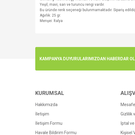
Yeşil, mavi, sarı ve turuncu rengi vardır.
Bu üründe renk seçeneği bulunmamaktadır. Sipariş edildiğ
Ağırlık: 25 gr.
Menşei: İtalya
Bu ürünün fiyat bilgisi, resim, ürün açıklamalarında v
Görüş ve önerileriniz için teşekkür ederiz.
Ürün resmi kalitesiz, bozuk veya görüntülenemiyo
KAMPANYA DUYURULARIMIZDAN HABERDAR OLMA
Ürün açıklamasında eksik bilgiler bulunuyor.
Ürün bilgilerinde hatalar bulunuyor.
Ürün fiyatı diğer sitelerden daha pahalı.
Bu ürüne benzer farklı alternatifler olmalı.
KURUMSAL
ALIŞV
Hakkımızda
Mesafel
İletişim
Gizlilik
İletişim Formu
İptal ve
Havale Bildirim Formu
Kişisel 