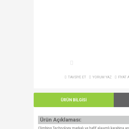
TAVSİYE ET
YORUM YAZ
FİYAT 
ÜRÜN BİLGİSİ
Ürün Açıklaması:
Climbing Technology markalı ve hafif alaşımlı karabina ana