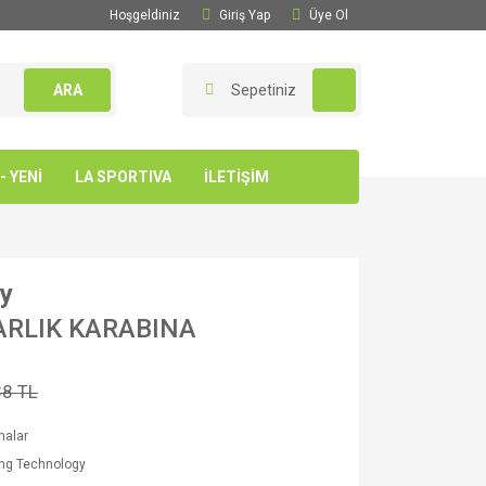
Hoşgeldiniz
Giriş Yap
Üye Ol
ARA
Sepetiniz
 YENİ
LA SPORTIVA
İLETİŞİM
gy
ARLIK KARABINA
38 TL
nalar
ing Technology