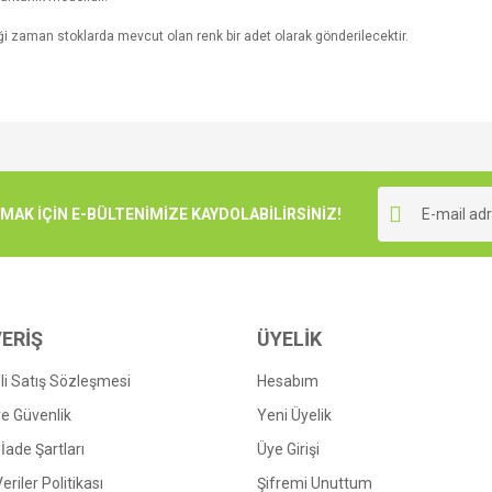
i zaman stoklarda mevcut olan renk bir adet olarak gönderilecektir.
e diğer konularda yetersiz gördüğünüz noktaları öneri formunu kullanarak tarafımı
Bu ürüne ilk yorumu siz yapın!
r.
K İÇİN E-BÜLTENİMİZE KAYDOLABİLİRSİNİZ!
Yorum Yaz
ERİŞ
ÜYELİK
i Satış Sözleşmesi
Hesabım
 ve Güvenlik
Yeni Üyelik
 İade Şartları
Üye Girişi
Gönder
Veriler Politikası
Şifremi Unuttum