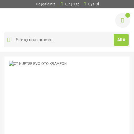
Hoşgeldiniz
Giriş Yap
Üye Ol
ARA