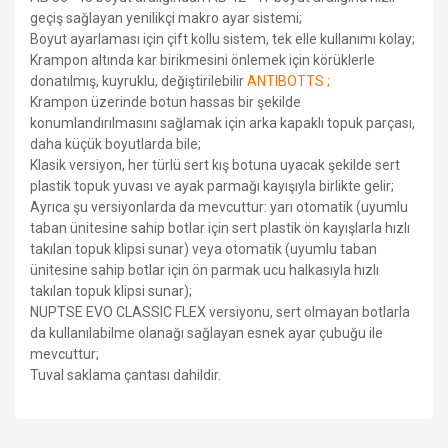
geçiş sağlayan yenilikçi makro ayar sistemi;
Boyut ayarlaması için çift kollu sistem, tek elle kullanımı kolay;
Krampon altında kar birikmesini önlemek için körüklerle
donatılmış,
kuyruklu, değiştirilebilir
ANTIBOTTS ;
Krampon üzerinde botun hassas bir şekilde
konumlandırılmasını sağlamak için arka kapaklı topuk parçası,
daha küçük boyutlarda bile;
Klasik versiyon, her türlü sert kış botuna uyacak şekilde sert
plastik topuk yuvası ve ayak parmağı kayışıyla birlikte gelir;
Ayrıca şu versiyonlarda da mevcuttur: yarı otomatik (uyumlu
taban ünitesine sahip botlar için sert plastik ön kayışlarla hızlı
takılan topuk klipsi sunar) veya otomatik (uyumlu taban
ünitesine sahip botlar için ön parmak ucu halkasıyla hızlı
takılan topuk klipsi sunar);
NUPTSE EVO CLASSIC FLEX versiyonu, sert olmayan botlarla
da kullanılabilme olanağı sağlayan esnek ayar çubuğu ile
mevcuttur;
Tuval saklama çantası dahildir.
Bu ürünün fiyat bilgisi, resim, ürün açıklamalarında ve diğer
konularda yetersiz gördüğünüz noktaları öneri formunu