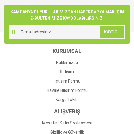
Bu ürüne ilk yorumu siz yapın!
kullanarak tarafımıza iletebilirsiniz.
Görüş ve önerileriniz için teşekkür ederiz.
KAMPANYA DUYURULARIMIZDAN HABERDAR OLMAK İÇİN
E-BÜLTENİMİZE KAYDOLABİLİRSİNİZ!
Yorum Yaz
Ürün resmi kalitesiz, bozuk veya görüntülenemiyor.
KAYDOL
Ürün açıklamasında eksik bilgiler bulunuyor.
Ürün bilgilerinde hatalar bulunuyor.
KURUMSAL
Ürün fiyatı diğer sitelerden daha pahalı.
Bu ürüne benzer farklı alternatifler olmalı.
Hakkımızda
İletişim
İletişim Formu
Havale Bildirim Formu
Gönder
Kargo Takibi
ALIŞVERİŞ
Mesafeli Satış Sözleşmesi
Gizlilik ve Güvenlik