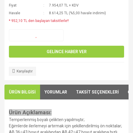
Fiyat
7.954,07 TL + KDV
Havale
8.614,25 TL (%5,00 havale indirimi)
* 952,10 TL den başlayan taksitlerle!!
GELİNCE HABER VER
Karşılaştır
ÜRÜN BİLGİSİ
YORUMLAR
TAKSİT SEÇENEKLERİ
ÖN
Ürün Açıklaması:
Temperlenmiş boyalı çelikten yapılmıştır;
Eğimlerde ilerlemeyi artırmak için şekillendirilmiş ön noktalar;
AB 36÷43 boyut aralığından AB 42÷47 boyut aralığına hızlı